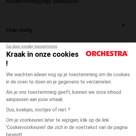
Kinderverzorgings-producten
Hulp nodig
Ga door zonder toestemming
Kraak in onze cookies
!
De cadeaukaart
We wachten alleen nog op je toestemming om de cookies
in de oven te doen en je gegevens te verzamelen.
Als je ons toestemming geeft, kunnen we onze inhoud
aanpassen aan jouw smaak.
Algemene verkoopsvoorwaarden
Dus, koekjes, nootjes of niet ?
Wettelijke bepalingen
*Commerciële aanbiedingen
Om je voorkeuren later te wijzigen, klik op de link
Persoonsgegevens
'Cookievoorkeuren' die zich in de voettekst van de pagina
één
Blauw
Blauw
maat
Cookies beheren
bevindt.