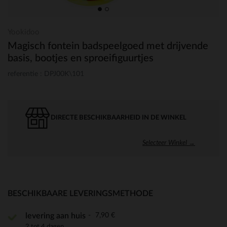
Yookidoo
Magisch fontein badspeelgoed met drijvende
basis, bootjes en sproeifiguurtjes
referentie : DPJ00K\101
DIRECTE BESCHIKBAARHEID IN DE WINKEL
Selecteer Winkel →
BESCHIKBAARE LEVERINGSMETHODE
7,90 €
levering aan huis
2 tot 4 dagen