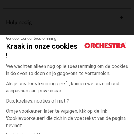
Hulp nodig
Ga door zonder toestemming
Kraak in onze cookies
!
De cadeaukaart
We wachten alleen nog op je toestemming om de cookies
in de oven te doen en je gegevens te verzamelen.
Als je ons toestemming geeft, kunnen we onze inhoud
aanpassen aan jouw smaak.
Algemene verkoopsvoorwaarden
Dus, koekjes, nootjes of niet ?
Wettelijke bepalingen
*Commerciële aanbiedingen
Om je voorkeuren later te wijzigen, klik op de link
Persoonsgegevens
'Cookievoorkeuren' die zich in de voettekst van de pagina
één
Bruin
Bruin
maat
Cookies beheren
bevindt.
Toegankelijkheid: niet conform