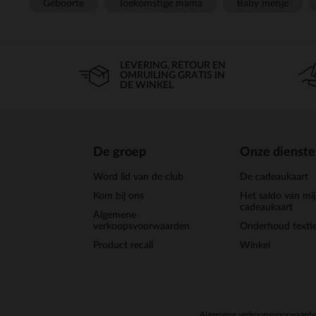
Geboorte
Toekomstige mama
Baby meisje
LEVERING, RETOUR EN
OMRUILING GRATIS IN
DE WINKEL
De groep
Onze dienst
Word lid van de club
De cadeaukaart
Kom bij ons
Het saldo van mi
cadeaukaart
Algemene
verkoopsvoorwaarden
Onderhoud textie
Product recall
Winkel
Algemene verkoopsvoorwaard