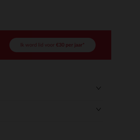
Ik word lid voor
€30 per jaar*
r wens aan te passen en te beheren, en zorgt ervoor dat aan de