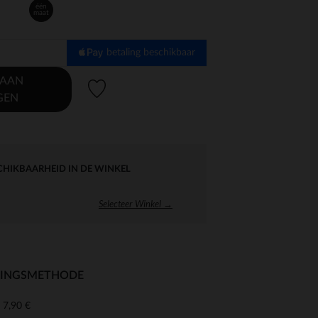
één
maat
betaling beschikbaar
 AAN
Verlanglijstje.
GEN
CHIKBAARHEID IN DE WINKEL
Selecteer Winkel →
RINGSMETHODE
7,90 €