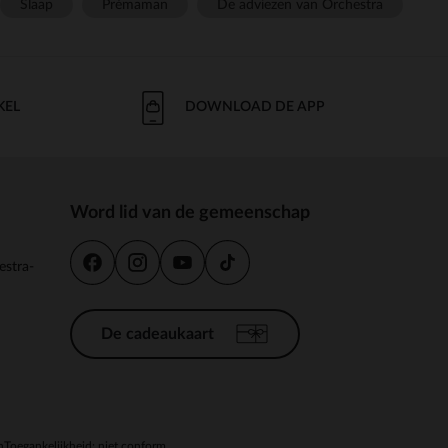
Slaap
Prémaman
De adviezen van Orchestra
KEL
DOWNLOAD DE APP
Word lid van de gemeenschap
estra-
De cadeaukaart
n
Toegankelijkheid: niet conform