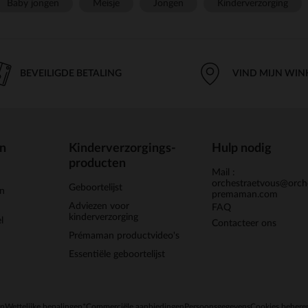
Baby jongen
Meisje
Jongen
Kinderverzorging
BEVEILIGDE BETALING
VIND MIJN WIN
en
Kinderverzorgings-
Hulp nodig
producten
Mail :
orchestraetvous@orch
Geboortelijst
jn
premaman.com
Adviezen voor
FAQ
kinderverzorging
l
Contacteer ons
Prémaman productvideo's
Essentiële geboortelijst
en
Wettelijke bepalingen
*Commerciële aanbiedingen
Persoonsgegevens
Cookies behere