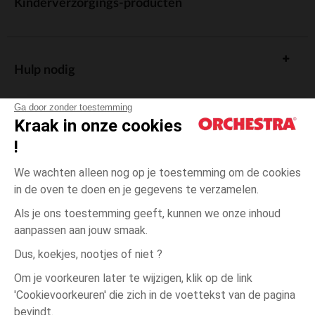
Kinderverzorgings-producten
Hulp nodig
Ga door zonder toestemming
Kraak in onze cookies
!
De cadeaukaart
We wachten alleen nog op je toestemming om de cookies
in de oven te doen en je gegevens te verzamelen.
Als je ons toestemming geeft, kunnen we onze inhoud
aanpassen aan jouw smaak.
Algemene verkoopsvoorwaarden
Dus, koekjes, nootjes of niet ?
Wettelijke bepalingen
*Commerciële aanbiedingen
Om je voorkeuren later te wijzigen, klik op de link
Persoonsgegevens
'Cookievoorkeuren' die zich in de voettekst van de pagina
één
Jaune
Jaune
maat
Cookies beheren
bevindt.