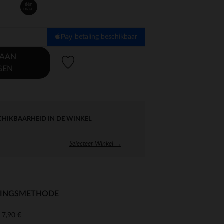
één
maat
betaling beschikbaar
 AAN
Verlanglijstje.
GEN
CHIKBAARHEID IN DE WINKEL
Selecteer Winkel →
RINGSMETHODE
7,90 €