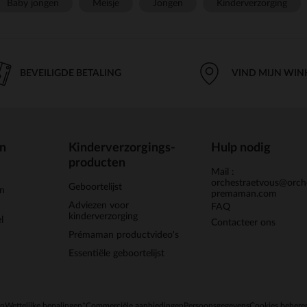
Baby jongen
Meisje
Jongen
Kinderverzorging
BEVEILIGDE BETALING
VIND MIJN WIN
en
Kinderverzorgings-
Hulp nodig
producten
Mail :
orchestraetvous@orch
Geboortelijst
jn
premaman.com
Adviezen voor
FAQ
kinderverzorging
l
Contacteer ons
Prémaman productvideo's
Essentiële geboortelijst
en
Wettelijke bepalingen
*Commerciële aanbiedingen
Persoonsgegevens
Cookies behere