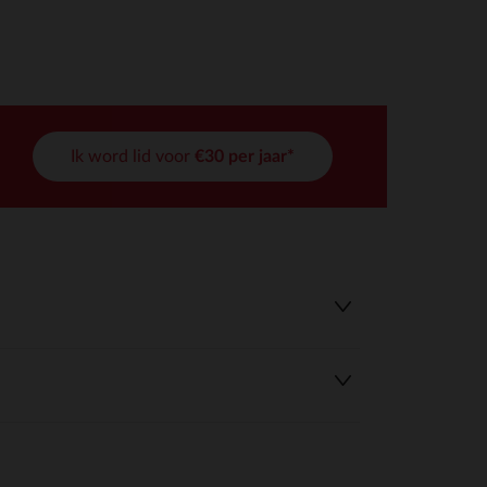
Ik word lid voor
€30 per jaar*
r wens aan te passen en te beheren, en zorgt ervoor dat aan de