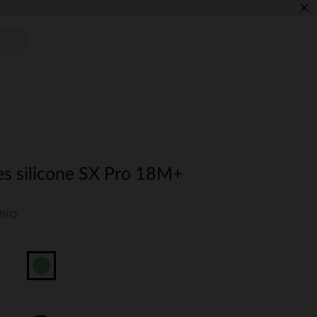
×
es silicone SX Pro 18M+
-UNQ