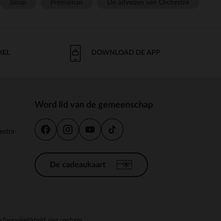
Slaap
Prémaman
De adviezen van Orchestra
KEL
DOWNLOAD DE APP
Word lid van de gemeenschap
estra-
De cadeaukaart
n
Toegankelijkheid: niet conform