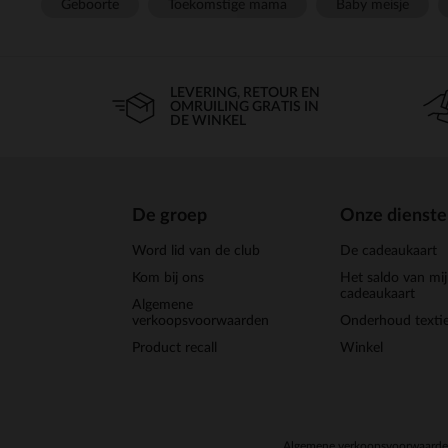
Geboorte
Toekomstige mama
Baby meisje
LEVERING, RETOUR EN
OMRUILING GRATIS IN
DE WINKEL
De groep
Onze dienst
Word lid van de club
De cadeaukaart
Kom bij ons
Het saldo van mi
cadeaukaart
Algemene
verkoopsvoorwaarden
Onderhoud textie
Product recall
Winkel
Algemene verkoopsvoorwaard