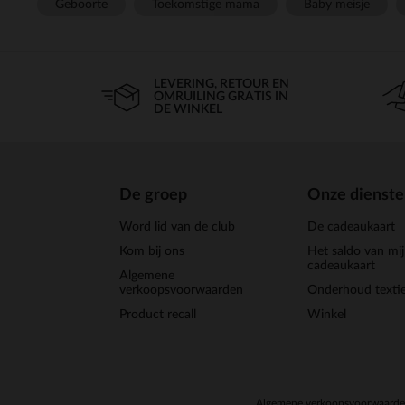
Geboorte
Toekomstige mama
Baby meisje
LEVERING, RETOUR EN
OMRUILING GRATIS IN
DE WINKEL
De groep
Onze dienst
Word lid van de club
De cadeaukaart
Kom bij ons
Het saldo van mi
cadeaukaart
Algemene
verkoopsvoorwaarden
Onderhoud textie
Product recall
Winkel
Algemene verkoopsvoorwaard