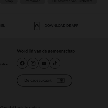
Slaap
Prémaman
De adviezen van Orchestra
KEL
DOWNLOAD DE APP
Word lid van de gemeenschap
estra-
De cadeaukaart
n
Toegankelijkheid: niet conform