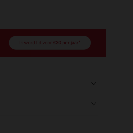
Ik word lid voor
€30 per jaar*
r wens aan te passen en te beheren, en zorgt ervoor dat aan de