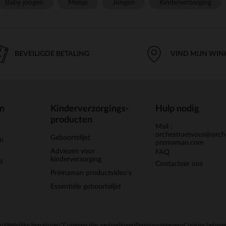
Baby jongen
Meisje
Jongen
Kinderverzorging
BEVEILIGDE BETALING
VIND MIJN WIN
en
Kinderverzorgings-
Hulp nodig
producten
Mail :
orchestraetvous@orch
Geboortelijst
jn
premaman.com
Adviezen voor
FAQ
kinderverzorging
l
Contacteer ons
Prémaman productvideo's
Essentiële geboortelijst
en
Wettelijke bepalingen
*Commerciële aanbiedingen
Persoonsgegevens
Cookies behere