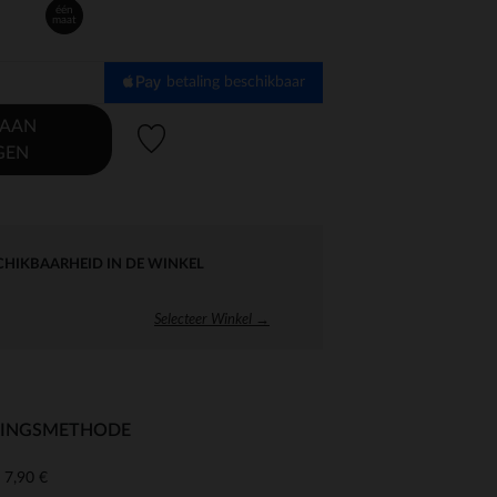
één
maat
betaling beschikbaar
 AAN
Verlanglijstje.
GEN
CHIKBAARHEID IN DE WINKEL
Selecteer Winkel →
RINGSMETHODE
7,90 €