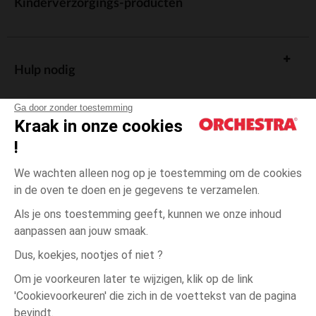
Kinderverzorgings-producten
Hulp nodig
Ga door zonder toestemming
Kraak in onze cookies
!
De cadeaukaart
We wachten alleen nog op je toestemming om de cookies
in de oven te doen en je gegevens te verzamelen.
Als je ons toestemming geeft, kunnen we onze inhoud
aanpassen aan jouw smaak.
Algemene verkoopsvoorwaarden
Dus, koekjes, nootjes of niet ?
Wettelijke bepalingen
*Commerciële aanbiedingen
Om je voorkeuren later te wijzigen, klik op de link
Persoonsgegevens
'Cookievoorkeuren' die zich in de voettekst van de pagina
één
Meerkleurig
Meerkleurig
maat
Cookies beheren
bevindt.