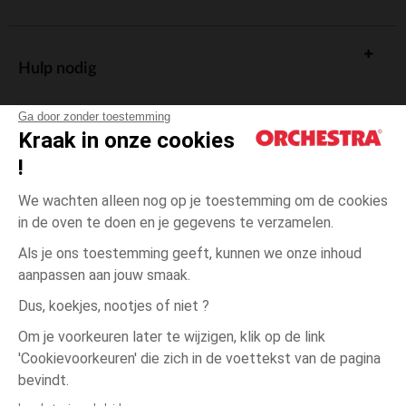
Hulp nodig
Ga door zonder toestemming
Kraak in onze cookies
!
De cadeaukaart
We wachten alleen nog op je toestemming om de cookies
in de oven te doen en je gegevens te verzamelen.
Als je ons toestemming geeft, kunnen we onze inhoud
aanpassen aan jouw smaak.
Algemene verkoopsvoorwaarden
Dus, koekjes, nootjes of niet ?
Wettelijke bepalingen
*Commerciële aanbiedingen
Om je voorkeuren later te wijzigen, klik op de link
Persoonsgegevens
'Cookievoorkeuren' die zich in de voettekst van de pagina
één
Oranje
Oranje
maat
Cookies beheren
bevindt.
Toegankelijkheid: niet conform