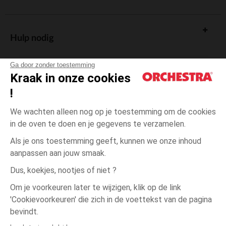
Hulp nodig
Ga door zonder toestemming
Kraak in onze cookies
!
De cadeaukaart
We wachten alleen nog op je toestemming om de cookies
in de oven te doen en je gegevens te verzamelen.
Als je ons toestemming geeft, kunnen we onze inhoud
aanpassen aan jouw smaak.
Algemene verkoopsvoorwaarden
Dus, koekjes, nootjes of niet ?
Wettelijke bepalingen
*Commerciële aanbiedingen
Om je voorkeuren later te wijzigen, klik op de link
Persoonsgegevens
'Cookievoorkeuren' die zich in de voettekst van de pagina
één
Oranje
Oranje
maat
Cookies beheren
bevindt.
Toegankelijkheid: niet conform