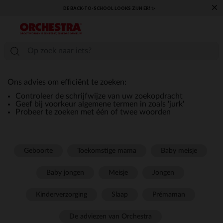
×
DE BACK-TO-SCHOOL LOOKS ZIJN ER! ✨
Ons advies om efficiënt te zoeken:
Controleer de schrijfwijze van uw zoekopdracht
Geef bij voorkeur algemene termen in zoals 'jurk'
Probeer te zoeken met één of twee woorden
Geboorte
Toekomstige mama
Baby meisje
Baby jongen
Meisje
Jongen
Kinderverzorging
Slaap
Prémaman
De adviezen van Orchestra