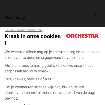
Hulp nodig
Ga door zonder toestemming
Kraak in onze cookies
!
De cadeaukaart
We wachten alleen nog op je toestemming om de cookies
in de oven te doen en je gegevens te verzamelen.
Als je ons toestemming geeft, kunnen we onze inhoud
aanpassen aan jouw smaak.
Algemene verkoopsvoorwaarden
Dus, koekjes, nootjes of niet ?
Wettelijke bepalingen
*Commerciële aanbiedingen
Om je voorkeuren later te wijzigen, klik op de link
Persoonsgegevens
'Cookievoorkeuren' die zich in de voettekst van de pagina
Zwart
Zwart
338
Cookies beheren
bevindt.
Toegankelijkheid: niet conform