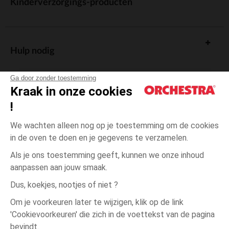
Kinderverzorgings-producten
Hulp nodig
Ga door zonder toestemming
Kraak in onze cookies
!
De cadeaukaart
We wachten alleen nog op je toestemming om de cookies
in de oven te doen en je gegevens te verzamelen.
Als je ons toestemming geeft, kunnen we onze inhoud
aanpassen aan jouw smaak.
Algemene verkoopsvoorwaarden
Dus, koekjes, nootjes of niet ?
Wettelijke bepalingen
*Commerciële aanbiedingen
Om je voorkeuren later te wijzigen, klik op de link
Persoonsgegevens
'Cookievoorkeuren' die zich in de voettekst van de pagina
één
Imprimé
Imprimé
maat
Cookies beheren
bevindt.