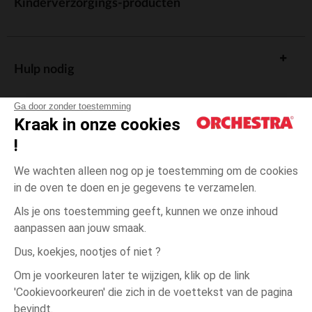
Kinderverzorgings-producten
Hulp nodig
Ga door zonder toestemming
Kraak in onze cookies
!
De cadeaukaart
We wachten alleen nog op je toestemming om de cookies
in de oven te doen en je gegevens te verzamelen.
Als je ons toestemming geeft, kunnen we onze inhoud
aanpassen aan jouw smaak.
Algemene verkoopsvoorwaarden
Dus, koekjes, nootjes of niet ?
Wettelijke bepalingen
*Commerciële aanbiedingen
Om je voorkeuren later te wijzigen, klik op de link
Persoonsgegevens
'Cookievoorkeuren' die zich in de voettekst van de pagina
Roze
Roze
M
Cookies beheren
bevindt.