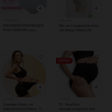
Snel overzicht
Snel overzic
FRIDA MOM
Prémaman
WEGWERPONDERGOED
Set van 5 wegwerpboksen
POST-PARTUM voor
uitrekbaar Maat L/XL
keizersnede - 8 stks
Verlanglijstje.
Verlanglij
PROMO*
Snel overzicht
Snel overzic
Carriwell
Carriwell
Zwangerschaps- en
M - Naadloze
ziekenhuisslips Delux - TU
zwangerschapsslip met