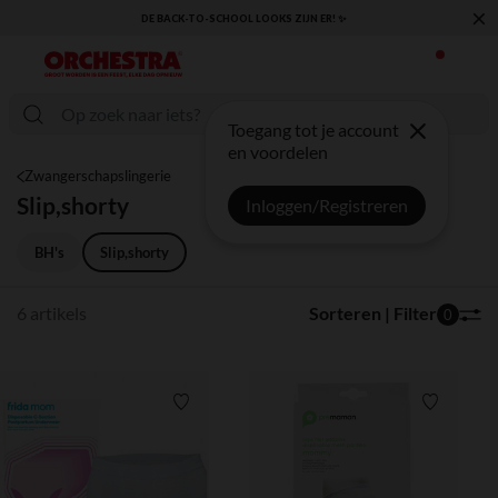
×
DE BACK-TO-SCHOOL LOOKS ZIJN ER! ✨
Toegang tot je account
en voordelen
Zwangerschapslingerie
Slip,shorty
Inloggen/Registreren
BH's
Slip,shorty
6 artikels
Sorteren | Filter
0
Verlanglijstje.
Verlanglij