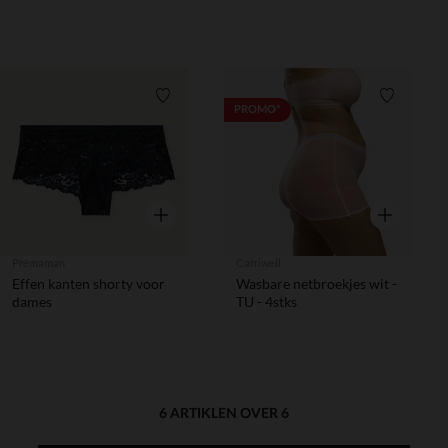
- wit - 2 stks
steun - Zwart
Verlanglijstje.
Verlanglij
PROMO*
Snel overzicht
Snel overzic
Prémaman
Carriwell
Effen kanten shorty voor
Wasbare netbroekjes wit -
dames
TU - 4stks
6 ARTIKLEN OVER 6