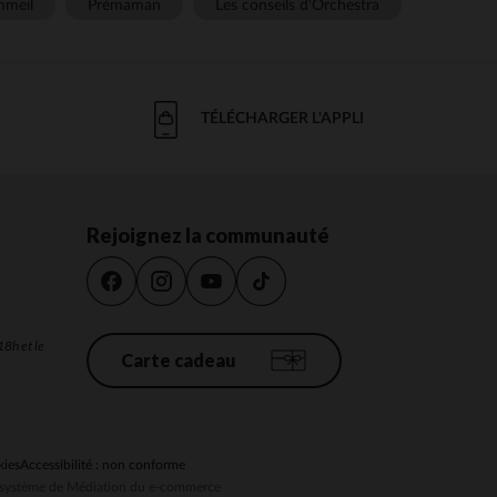
meil
Prémaman
Les conseils d'Orchestra
TÉLÉCHARGER L'APPLI
Rejoignez la communauté
18h et le
Carte cadeau
kies
Accessibilité : non conforme
au système de Médiation du e-commerce