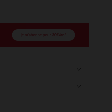
tres de confidentialité, en garantissant la conformité avec les
je m'abonne pour
30€/an*