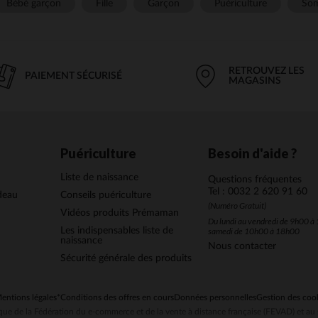
Bébé garçon
Fille
Garçon
Puériculture
Som
RETROUVEZ LES
PAIEMENT SÉCURISÉ
MAGASINS
Puériculture
Besoin d'aide ?
Liste de naissance
Questions fréquentes
Tel : 0032 2 620 91 60
deau
Conseils puériculture
(Numéro Gratuit)
Vidéos produits Prémaman
Du lundi au vendredi de 9h00 à 
Les indispensables liste de
samedi de 10h00 à 18h00
naissance
Nous contacter
Sécurité générale des produits
entions légales
*Conditions des offres en cours
Données personnelles
Gestion des coo
ue de la Fédération du e-commerce et de la vente à distance française (FEVAD) et 