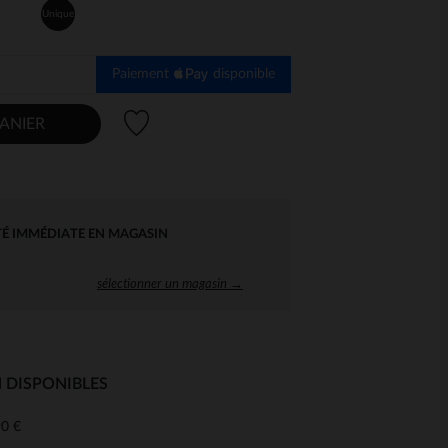
Unique
Paiement
disponible
Liste de souhaits
ANIER
TÉ IMMÉDIATE EN MAGASIN
sélectionner un magasin →
 DISPONIBLES
0 €
 Options