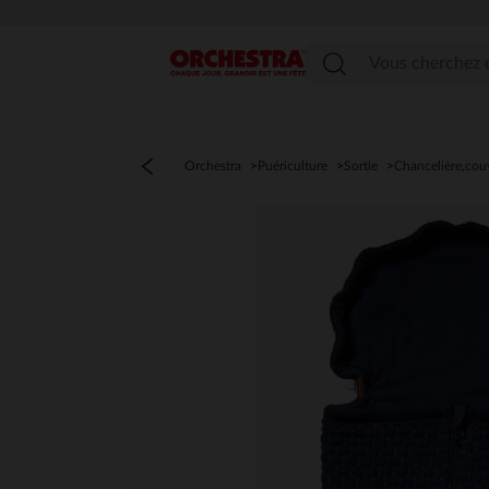
Menu
Orchestra
Puériculture
Sortie
Chancelière,cou