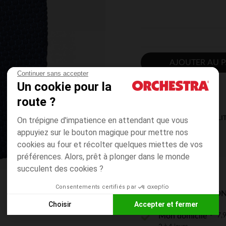
AJOUTER AU P
Continuer sans accepter
Un cookie pour la
route ?
DISPONIBILI
On trépigne d'impatience en attendant que vous
appuyiez sur le bouton magique pour mettre nos
cookies au four et récolter quelques miettes de vos
préférences. Alors, prêt à plonger dans le monde
succulent des cookies ?
Consentements certifiés par
MODES DE LIVRAISON
Choisir
Accepter et fermer
7,9
Mon domicile
Axeptio consent
Plateforme de Gestion du Consentement : Personnalisez vos