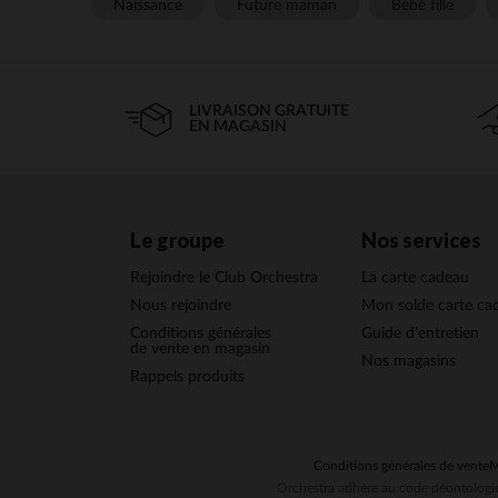
Naissance
Future maman
Bébé fille
LIVRAISON GRATUITE
EN MAGASIN
Le groupe
Nos services
Rejoindre le Club Orchestra
La carte cadeau
Nous rejoindre
Mon solde carte ca
Conditions générales
Guide d'entretien
de vente en magasin
Nos magasins
Rappels produits
Conditions générales de vente
M
Orchestra adhère au code déontologiq