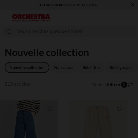
×
​CAP SUR LA RENTRÉE RETROUVEZ NOS ESSENTIELS ✏️🎒​
Nouvelle collection
Nouvelle collection
Naissance
Bébé fille
Bébé garçon
Trier | Filtrer
215 articles
0
Liste de souhaits
Liste de 