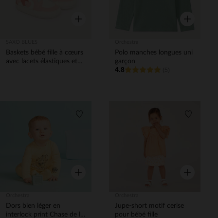
Aperçu rapide
Aperçu rapi
SAXO BLUES
Orchestra
Baskets bébé fille à cœurs
Polo manches longues uni
avec lacets élastiques et
garçon
4.8
velcro
(5)
Liste de souhaits
Liste de 
Aperçu rapide
Aperçu rapi
Orchestra
Orchestra
Dors bien léger en
Jupe-short motif cerise
interlock print Chase de la
pour bébé fille