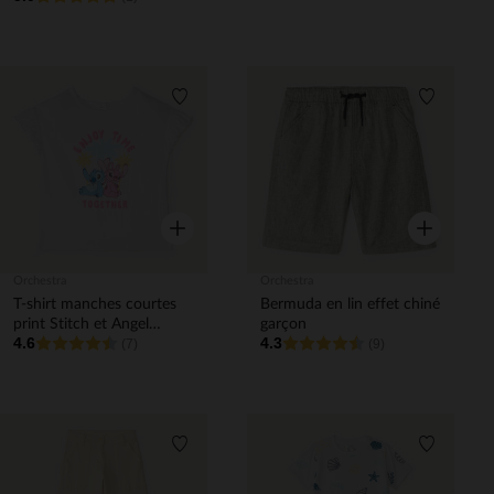
Liste de souhaits
Liste de 
Aperçu rapide
Aperçu rapi
Orchestra
Orchestra
T-shirt manches courtes
Bermuda en lin effet chiné
print Stitch et Angel
garçon
4.6
4.3
Disney pour bébé fille
(7)
(9)
Liste de souhaits
Liste de 