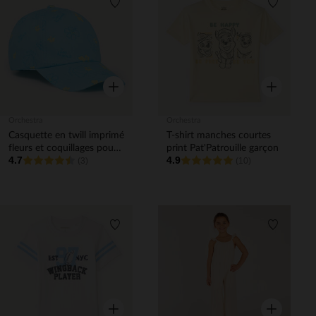
Liste de souhaits
Liste de 
Aperçu rapide
Aperçu rapi
Orchestra
Orchestra
Casquette en twill imprimé
T-shirt manches courtes
fleurs et coquillages pour
print Pat'Patrouille garçon
4.7
4.9
bébé fille
(3)
(10)
Liste de souhaits
Liste de 
Aperçu rapide
Aperçu rapi