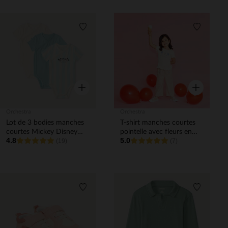
Liste de souhaits
Liste de 
Aperçu rapide
Aperçu rapi
Orchestra
Orchestra
Lot de 3 bodies manches
T-shirt manches courtes
courtes Mickey Disney
pointelle avec fleurs en
4.8
5.0
pour bébé garçon
(19)
relief pour bébé fille
(7)
(ouvertures différentes
selon l'âge)
Liste de souhaits
Liste de 