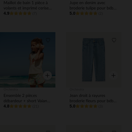
Maillot de bain 1 pièce à
Jupe en denim avec
volants et imprimé cerise
broderie tulipe pour bébé
4.9
5.0
pour bébé fille
(7)
fille
(2)
Liste de souhaits
Liste de 
Aperçu rapide
Aperçu rapi
Orchestra
Orchestra
Ensemble 2 pièces
Jean droit à rayures
débardeur + short Vaiana
broderie fleurs pour bébé
4.8
5.0
Disney fille
(21)
fille
(3)