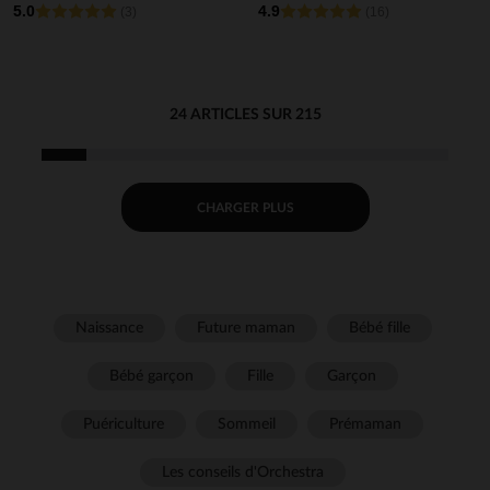
5.0
4.9
Pat' Patrouille pour bébé
(3)
(16)
garçon (finitions
différentes selon l'âge)
24 ARTICLES SUR 215
CHARGER PLUS
Naissance
Future maman
Bébé fille
Bébé garçon
Fille
Garçon
Puériculture
Sommeil
Prémaman
Les conseils d'Orchestra