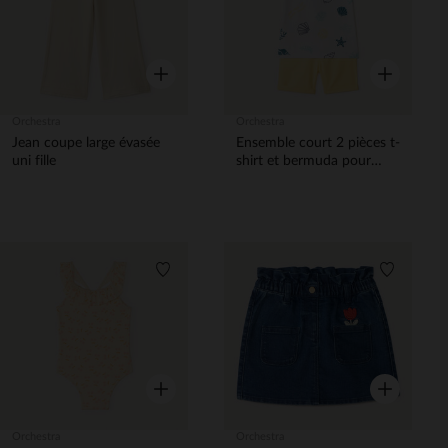
Aperçu rapide
Aperçu rapi
Orchestra
Orchestra
Jean coupe large évasée
Ensemble court 2 pièces t-
uni fille
shirt et bermuda pour
bébé garçon
Liste de souhaits
Liste de 
Aperçu rapide
Aperçu rapi
Orchestra
Orchestra