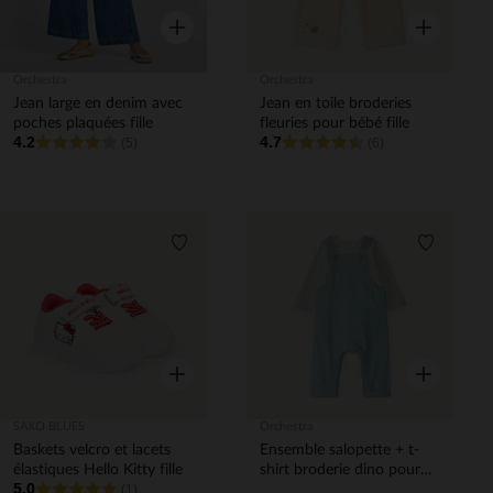
Aperçu rapide
Aperçu rapi
Orchestra
Orchestra
Jean large en denim avec
Jean en toile broderies
poches plaquées fille
fleuries pour bébé fille
4.2
4.7
(5)
(6)
Liste de souhaits
Liste de 
Aperçu rapide
Aperçu rapi
SAXO BLUES
Orchestra
Baskets velcro et lacets
Ensemble salopette + t-
élastiques Hello Kitty fille
shirt broderie dino pour
5.0
(1)
bébé garçon