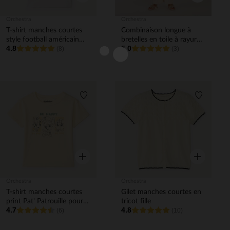
Orchestra
Orchestra
T-shirt manches courtes
Combinaison longue à
style football américain
bretelles en toile à rayures
4.8
5.0
garçon
(8)
fille
(3)
Liste de souhaits
Liste de 
Aperçu rapide
Aperçu rapi
Orchestra
Orchestra
T-shirt manches courtes
Gilet manches courtes en
print Pat' Patrouille pour
tricot fille
4.7
4.8
bébé garçon
(6)
(10)