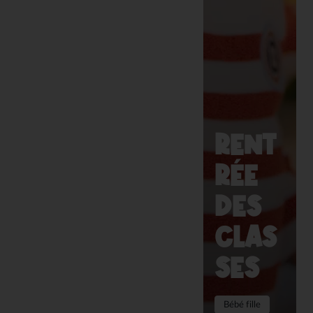
RENT
RÉE
DES
CLAS
SES
Bébé fille