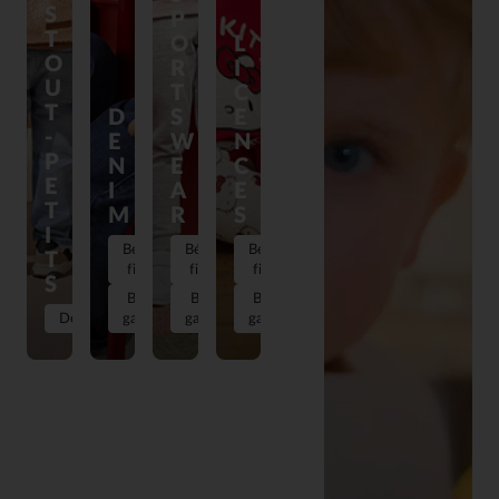
S
P
T
O
L
O
R
I
U
T
C
T
D
S
E
-
E
W
N
P
N
E
C
E
I
A
E
T
M
R
S
I
Bébé
Bébé
Bébé
T
fille
fille
fille
S
Bébé
Bébé
Bébé
Découvrir
garçon
garçon
garçon