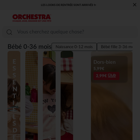
×
LES LOOKS DE RENTRÉE SONT ARRIVÉS ✨
Bébé 0-36 mois
Naissance 0-12 mois
Bébé fille 3-36 mois
E
Dors-bien
S
5,99€
S
2,99€
E
N
T
I
E
L
S
D
E
S