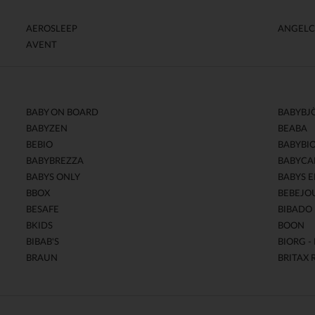
AEROSLEEP
ANGELC
AVENT
BABY ON BOARD
BABYBJ
BABYZEN
BEABA
BEBIO
BABYBI
BABYBREZZA
BABYCA
BABYS ONLY
BABYS E
BBOX
BEBEJO
BESAFE
BIBADO
BKIDS
BOON
BIBAB'S
BIORG -
BRAUN
BRITAX