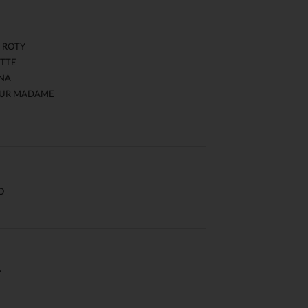
 ROTY
TTE
NA
UR MADAME
O
Y