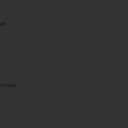
 Options
tres de confidentialité, en garantissant la conformité avec les
ABY
E D'OURS