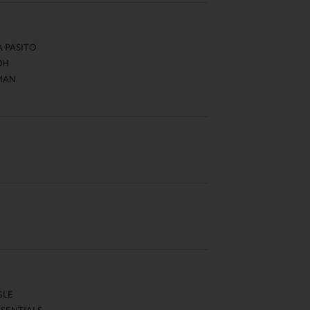
A PASITO
OH
MAN
GLE