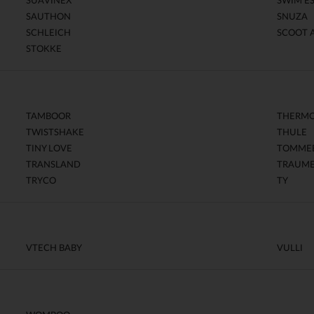
SUAVINEX
SWIM E
SAUTHON
SNUZA
SCHLEICH
SCOOT 
STOKKE
TAMBOOR
THERM
TWISTSHAKE
THULE
TINY LOVE
TOMMEE
TRANSLAND
TRAUM
TRYCO
TY
VTECH BABY
VULLI