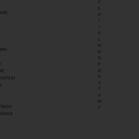
F
G
ARE
H
I
J
K
L
M
ÖRN
N
O
O
P
Q
RE
R
INSTEIN
S
U
T
V
W
 FRESH
Y
 RÖMER