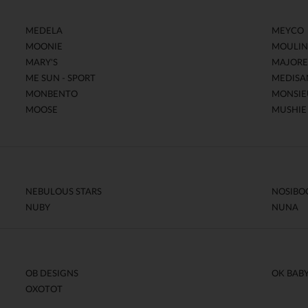
MEDELA
MEYCO
MOONIE
MOULIN
MARY'S
MAJORE
ME SUN - SPORT
MEDISA
MONBENTO
MONSIE
MOOSE
MUSHIE
NEBULOUS STARS
NOSIBO
NUBY
NUNA
OB DESIGNS
OK BAB
OXOTOT