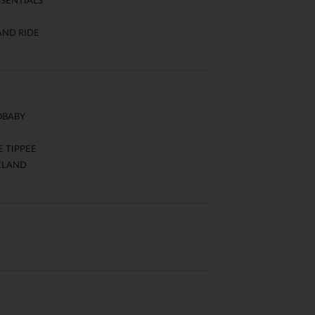
SSENTIALS
AND RIDE
OBABY
 TIPPEE
ELAND