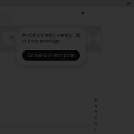
×
 ESSENTIELS ✏️🎒​
Accédez à votre compte
et à vos avantages
Connexion/Inscription
#
A
B
C
D
E