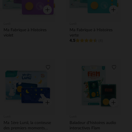
Aperçu rapide
Aperçu rapi
Lunii
Lunii
Ma Fabrique à Histoires
Ma Fabrique à Histoires
violet
verte
4.5
(4)
Liste de souhaits
Liste de 
Aperçu rapide
Aperçu rapi
Lunii
Lunii
Ma 1ère Lunii, la conteuse
Baladeur d'histoires audio
des premiers moments
interactives Flam