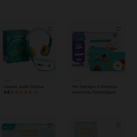
bleu
Liste de souhaits
Liste de 
Aperçu rapide
Aperçu rapi
Lunii
Lunii
Casque audio Octave
Ma Fabrique à Histoires
4.6
(5)
Aventures Fantastiques
Liste de souhaits
Liste de 