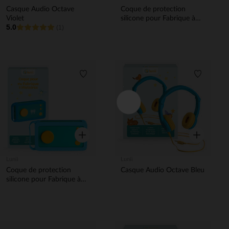
Casque Audio Octave
Coque de protection
Violet
silicone pour Fabrique à
5.0
(1)
Histoire Violette
Liste de souhaits
Liste de 
Aperçu rapide
Aperçu rapi
Lunii
Lunii
Coque de protection
Casque Audio Octave Bleu
silicone pour Fabrique à
Histoires Bleue