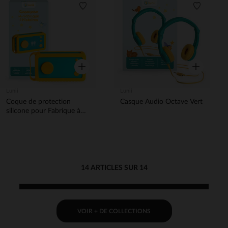
Liste de souhaits
Liste de 
Aperçu rapide
Aperçu rapi
Lunii
Lunii
Coque de protection
Casque Audio Octave Vert
silicone pour Fabrique à
Histoire Jaune
14 ARTICLES SUR 14
VOIR + DE COLLECTIONS