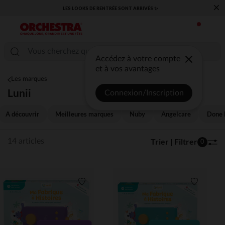
×
LES LOOKS DE RENTRÉE SONT ARRIVÉS ✨
Accédez à votre compte
et à vos avantages
Les marques
Lunii
Connexion/Inscription
A découvrir
Meilleures marques
Nuby
Angelcare
Done 
Trier | Filtrer
14 articles
0
Liste de souhaits
Liste de 