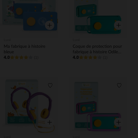
Aperçu rapide
Aperçu rapi
Lunii
Lunii
Ma fabrique à histoire
Coque de protection pour
bleue
fabrique à histoire Odile
4.0
4.0
(1)
bleue
(1)
Liste de souhaits
Liste de 
Aperçu rapide
Aperçu rapi
Lunii
Lunii