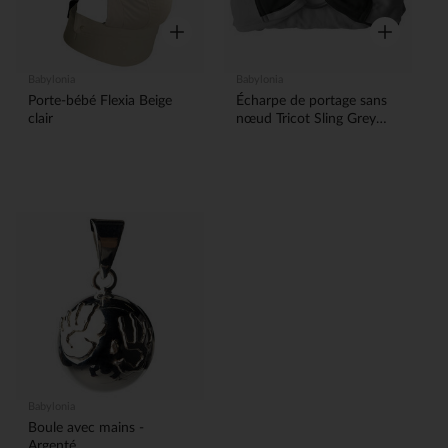
Aperçu rapide
Aperçu rapi
Babylonia
Babylonia
Porte-bébé Flexia Beige
Écharpe de portage sans
clair
nœud Tricot Sling Grey
Velvet
Babylonia
Boule avec mains -
Argenté