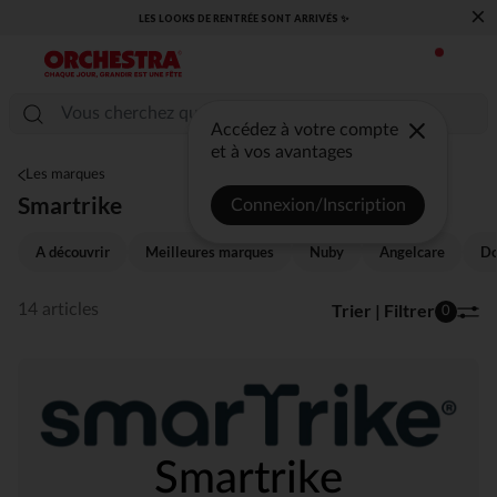
×
RRIVÉS ✨
​CAP SUR LA RENTRÉE RETROUVEZ NOS ESSENTIELS 
Accédez à votre compte
et à vos avantages
Les marques
Smartrike
Connexion/Inscription
A découvrir
Meilleures marques
Nuby
Angelcare
Do
Trier | Filtrer
14 articles
0
Smartrike