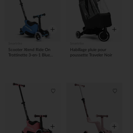
Aperçu rapide
Aperçu rapi
Smartrike
Smartrike
Scooter Xtend Ride On
Habillage pluie pour
Trottinette 3-en-1 Blue
poussette Traveler Noir
12M-12ans
Liste de souhaits
Liste de 
Aperçu rapide
Aperçu rapi