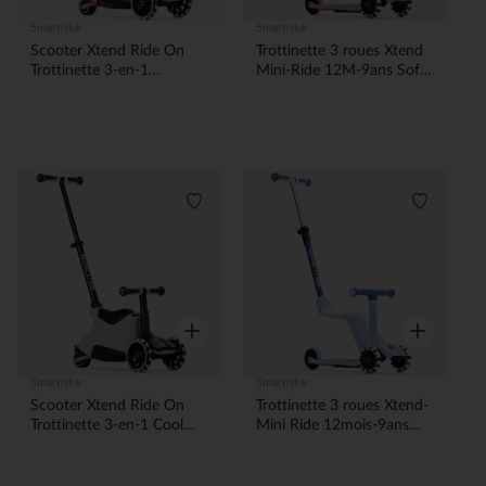
Smartrike
Smartrike
Scooter Xtend Ride On
Trottinette 3 roues Xtend
Trottinette 3-en-1
Mini-Ride 12M-9ans Soft
Blossom12M-12ans
Pink
Liste de souhaits
Liste de 
Aperçu rapide
Aperçu rapi
Smartrike
Smartrike
Scooter Xtend Ride On
Trottinette 3 roues Xtend-
Trottinette 3-en-1 Cool
Mini Ride 12mois-9ans
Grey 12m-12ans
Soft Blue