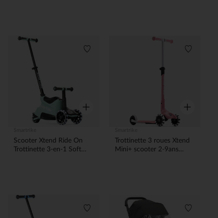
Liste de souhaits
Liste de 
Aperçu rapide
Aperçu rapi
Smartrike
Smartrike
Scooter Xtend Ride On
Trottinette 3 roues Xtend
Trottinette 3-en-1 Soft
Mini+ scooter 2-9ans
Mint 12M-12ans
Rose
Liste de souhaits
Liste de 