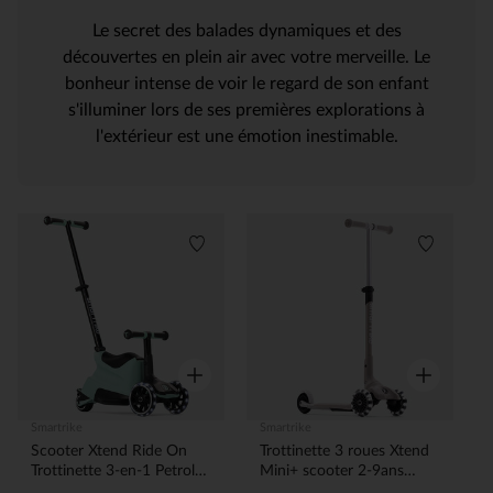
Le secret des balades dynamiques et des
découvertes en plein air avec votre merveille. Le
bonheur intense de voir le regard de son enfant
s'illuminer lors de ses premières explorations à
l'extérieur est une émotion inestimable.
Liste de souhaits
Liste de 
Aperçu rapide
Aperçu rapi
Smartrike
Smartrike
Scooter Xtend Ride On
Trottinette 3 roues Xtend
Trottinette 3-en-1 Petrol
Mini+ scooter 2-9ans
Green 12m-12ans
Warm Grey