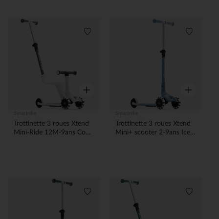
Liste de souhaits
Liste de 
Aperçu rapide
Aperçu rapi
Smartrike
Smartrike
Trottinette 3 roues Xtend
Trottinette 3 roues Xtend
Mini-Ride 12M-9ans Cool
Mini+ scooter 2-9ans Ice
Grey
Blue
Liste de souhaits
Liste de 