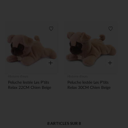
Liste de souhaits
Liste de 
Aperçu rapide
Aperçu rapi
Histoire d'ours
Histoire d'ours
Peluche lestée Les P’tits
Peluche lestée Les P’tits
Relax 22CM Chien Beige
Relax 30CM Chien Beige
8 ARTICLES SUR 8