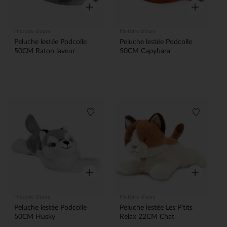
Aperçu rapide
Aperçu rapi
Histoire d'ours
Histoire d'ours
Peluche lestée Podcolle
Peluche lestée Podcolle
50CM Raton laveur
50CM Capybara
Liste de souhaits
Liste de 
Aperçu rapide
Aperçu rapi
Histoire d'ours
Histoire d'ours
Peluche lestée Podcolle
Peluche lestée Les P’tits
50CM Husky
Relax 22CM Chat