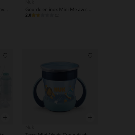
Aperçu rapide
Aperçu rapide
Nuk
Tasse Mini Magic Cup 360° avec poignées 6 mois +
Gourde en inox Mini Me avec embout Flip 500 ml vert
2.0
(1)
Liste de souhaits
Liste de souhaits
Aperçu rapide
Aperçu rapide
Nuk