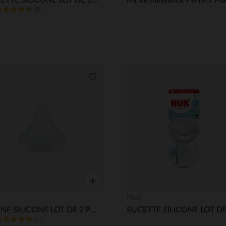
SUCETTE SILICONE LOT DE 2 PERFECT MATCH 0-6M BEIGE/ROUGE
(3)
its
Liste de souhaits
Aperçu rapide
Nuk
TETINE SILICONE LOT DE 2 PERFECT MATCH 0M+ S
(1)