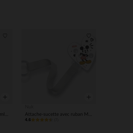
Liste de souhaits
Liste de souhaits
Aperçu rapide
Aperçu rapide
Nuk
Biberon Perfcet Match 260 ml 260 ml taille M - Hippo
Attache-sucette avec ruban Mickey
4.6
(7)