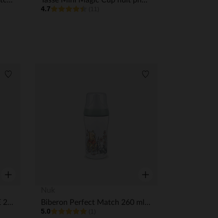
Kit de naissance Perfect Match complet Beige
Tasse Mini Magic Cup nuit phosphorescente 160 ml - Bleu
4.7
(11)
Liste de souhaits
Liste de souhaits
Aperçu rapide
Aperçu rapide
Nuk
SUCETTE SILICONE LOT DE 2 PERFECT MATCH 0-6M VERT/BLEU
Biberon Perfect Match 260 ml taille M - Winnie L'Ourson Disney
5.0
(1)