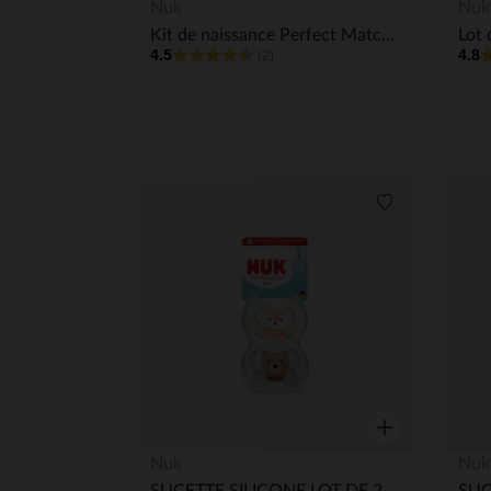
Aperçu rapide
Nuk
Nuk
Kit de naissance Perfect Match 0-6 mois - Beige
4.5
4.8
(2)
Liste de souha
Aperçu rapide
Nuk
Nuk