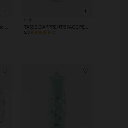
Aperçu rapide
Aperçu rapide
Nuk
Gourde Mini-Me Sip avec bec verseur 300 ml vert
TASSE D'APPRENTISSAGE PERFECT MATCH 150ML WINNIE 6M+
5.0
(1)
Liste de souhaits
Liste de souhaits