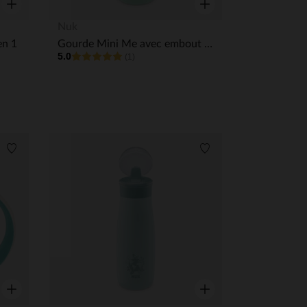
Aperçu rapide
Aperçu rapide
Nuk
en 1
Gourde Mini Me avec embout 2 en 1 Flip 450 ml vert
5.0
(1)
Liste de souhaits
Liste de souhaits
 Options
tres de confidentialité, en garantissant la conformité avec les