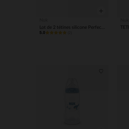
Aperçu rapide
Nuk
Nuk
Lot de 2 tétines silicone Perfect Match taille XL
5.0
(2)
Liste de souha