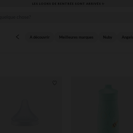
​CAP SUR LA RENTRÉE RETROUVEZ NOS
A découvrir
Meilleures marques
Nuby
Angel
its
Liste de souhaits