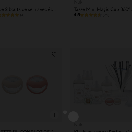
Aperçu rapide
Nuk
Lot de 2 bouts de sein avec étui - Taille M
4.5
(4)
(29)
its
Liste de souhaits
Aperçu rapide
Nuk