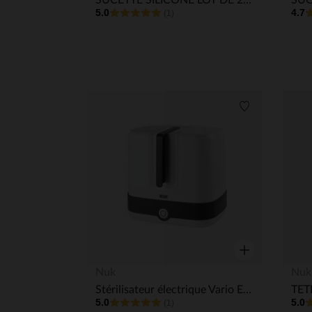
SUCETTE SILICONE LOT DE 2 PERFECT MATCH AIR 0-2M RENARD/OURS
5.0
4.7
(1)
Liste de souha
Aperçu rapide
Nuk
Nuk
Stérilisateur électrique Vario Express capacité 6 biberons
5.0
5.0
(1)