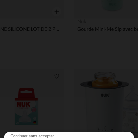
Aperçu rapide
Nuk
TETINE SILICONE LOT DE 2 PERFECT MATCH 3M+ M
its
Liste de souhaits
Continuer sans accepter