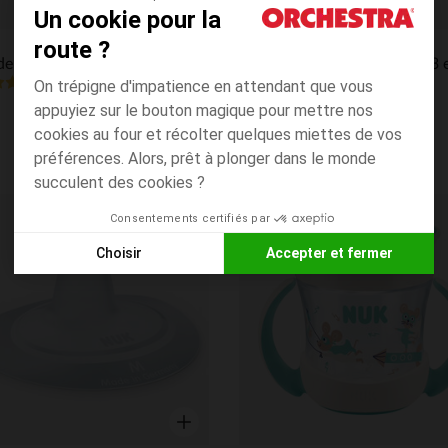
Un cookie pour la
Aperçu rapide
Nuk
route ?
Lot de 2 tétines silicone Perfect Match Flow Control
Chauffe-biberon Thermo 3 
1.0
(1)
(1)
On trépigne d'impatience en attendant que vous
appuyiez sur le bouton magique pour mettre nos
cookies au four et récolter quelques miettes de vos
préférences. Alors, prêt à plonger dans le monde
succulent des cookies ?
Consentements certifiés par
its
Liste de souhaits
Choisir
Accepter et fermer
Axeptio consent
Plateforme de Gestion du Consentement : Personnalisez vos
Notre plateforme vous permet d'adapter et de gérer vos paramè