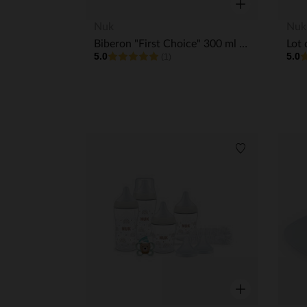
Aperçu rapide
Nuk
Nuk
Biberon "First Choice" 300 ml taille M - Baleine
5.0
5.0
(1)
Liste de souha