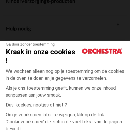
Kinderverzorgings-producten
Hulp nodig
Ga door zonder toestemming
Kraak in onze cookies
!
De cadeaukaart
We wachten alleen nog op je toestemming om de cookies
in de oven te doen en je gegevens te verzamelen.
Als je ons toestemming geeft, kunnen we onze inhoud
aanpassen aan jouw smaak.
Algemene verkoopsvoorwaarden
Dus, koekjes, nootjes of niet ?
Wettelijke bepalingen
*Commerciële aanbiedingen
Om je voorkeuren later te wijzigen, klik op de link
Persoonsgegevens
'Cookievoorkeuren' die zich in de voettekst van de pagina
Groen
MAAT
Groen
?
Cookies beheren
bevindt.