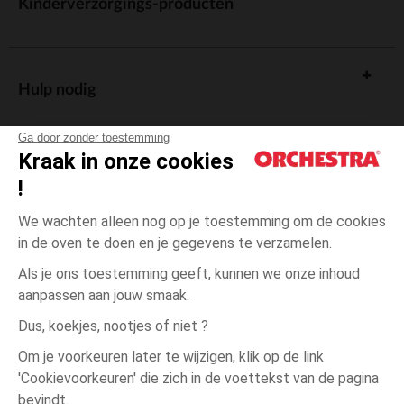
Kinderverzorgings-producten
Hulp nodig
Ga door zonder toestemming
Kraak in onze cookies
!
De cadeaukaart
We wachten alleen nog op je toestemming om de cookies
in de oven te doen en je gegevens te verzamelen.
Als je ons toestemming geeft, kunnen we onze inhoud
aanpassen aan jouw smaak.
Algemene verkoopsvoorwaarden
Dus, koekjes, nootjes of niet ?
Wettelijke bepalingen
*Commerciële aanbiedingen
Om je voorkeuren later te wijzigen, klik op de link
Persoonsgegevens
'Cookievoorkeuren' die zich in de voettekst van de pagina
Ecru
MAAT
Ecru
?
Cookies beheren
bevindt.