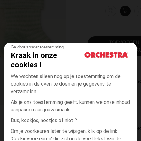
13-
15-
17
14
16
1
TOEVOEGEN
Ga door zonder toestemming
WINKELWA
Kraak in onze
cookies !
We wachten alleen nog op je toestemming om de
DIRECTE BES
cookies in de oven te doen en je gegevens te
verzamelen.
Als je ons toestemming geeft, kunnen we onze inhoud
aanpassen aan jouw smaak.
Dus, koekjes, nootjes of niet ?
BESCHIKBAARE LEVE
Om je voorkeuren later te wijzigen, klik op de link
'Cookievoorkeuren' die zich in de voettekst van de