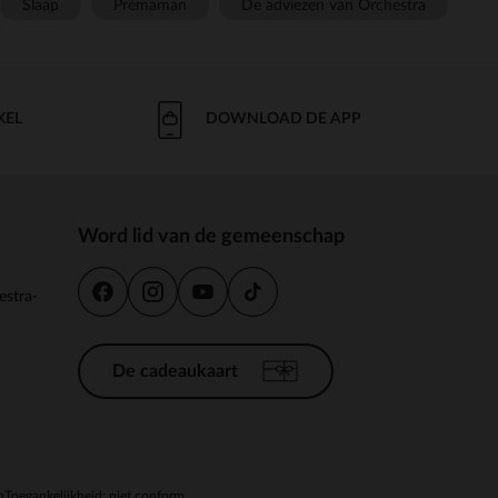
Slaap
Prémaman
De adviezen van Orchestra
KEL
DOWNLOAD DE APP
Word lid van de gemeenschap
estra-
De cadeaukaart
n
Toegankelijkheid: niet conform