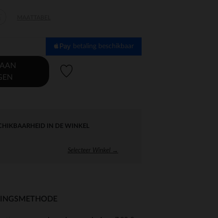
-
MAATTABEL
8
betaling beschikbaar
 AAN
Verlanglijstje.
GEN
CHIKBAARHEID IN DE WINKEL
Selecteer Winkel →
RINGSMETHODE