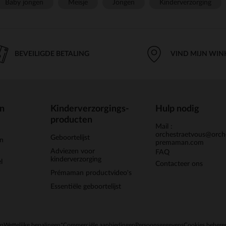
Baby jongen
Meisje
Jongen
Kinderverzorging
BEVEILIGDE BETALING
VIND MIJN WIN
en
Kinderverzorgings-
Hulp nodig
producten
Mail :
orchestraetvous@orch
Geboortelijst
jn
premaman.com
Adviezen voor
FAQ
kinderverzorging
l
Contacteer ons
Prémaman productvideo's
Essentiële geboortelijst
en
Wettelijke bepalingen
*Commerciële aanbiedingen
Persoonsgegevens
Cookies behere