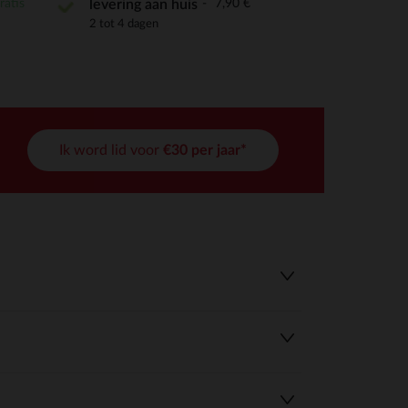
ratis
7,90 €
levering aan huis
2 tot 4 dagen
Ik word lid voor
€30 per jaar*
r wens aan te passen en te beheren, en zorgt ervoor dat aan de