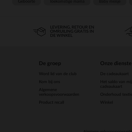
Geboorte
Toekomstige mama
Baby meisje
LEVERING, RETOUR EN
OMRUILING GRATIS IN
DE WINKEL
De groep
Onze dienst
Word lid van de club
De cadeaukaart
Kom bij ons
Het saldo van mi
cadeaukaart
Algemene
verkoopsvoorwaarden
Onderhoud textie
Product recall
Winkel
Algemene verkoopsvoorwaard