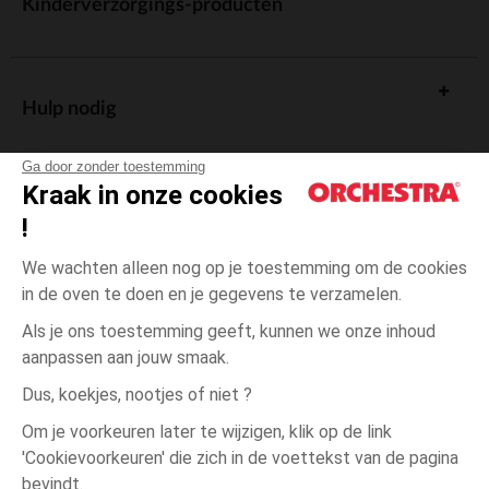
Kinderverzorgings-producten
Hulp nodig
Ga door zonder toestemming
Kraak in onze cookies
!
De cadeaukaart
We wachten alleen nog op je toestemming om de cookies
in de oven te doen en je gegevens te verzamelen.
Als je ons toestemming geeft, kunnen we onze inhoud
aanpassen aan jouw smaak.
Algemene verkoopsvoorwaarden
Dus, koekjes, nootjes of niet ?
Wettelijke bepalingen
*Commerciële aanbiedingen
Om je voorkeuren later te wijzigen, klik op de link
Persoonsgegevens
'Cookievoorkeuren' die zich in de voettekst van de pagina
17-
Ecru
Ecru
18
Cookies beheren
bevindt.