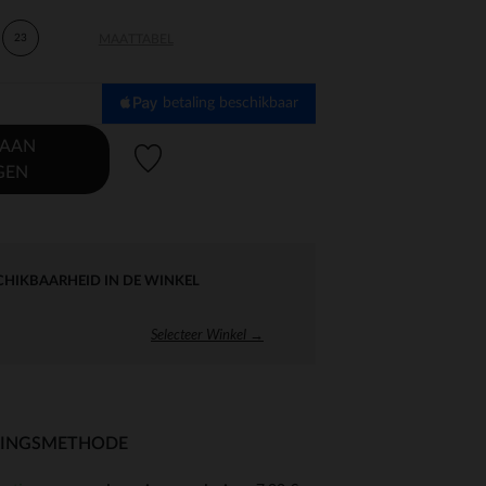
23
MAATTABEL
betaling beschikbaar
 AAN
Verlanglijstje.
GEN
CHIKBAARHEID IN DE WINKEL
Selecteer Winkel →
RINGSMETHODE