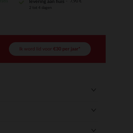
ratis
7,90 €
levering aan huis
2 tot 4 dagen
Ik word lid voor
€30 per jaar*
r wens aan te passen en te beheren, en zorgt ervoor dat aan de