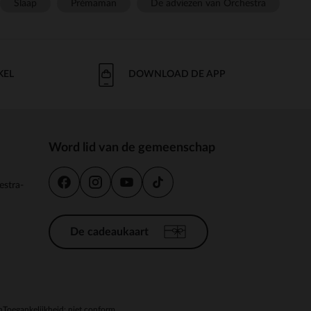
Slaap
Prémaman
De adviezen van Orchestra
KEL
DOWNLOAD DE APP
Word lid van de gemeenschap
estra-
De cadeaukaart
n
Toegankelijkheid: niet conform