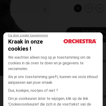
20
21
22
TOEVOEGEN
Ga door zonder toestemming
WINKELWA
Kraak in onze
cookies !
We wachten alleen nog op je toestemming om de
DIRECTE BES
cookies in de oven te doen en je gegevens te
verzamelen.
Als je ons toestemming geeft, kunnen we onze inhoud
aanpassen aan jouw smaak.
Dus, koekjes, nootjes of niet ?
BESCHIKBAARE LEVE
Om je voorkeuren later te wijzigen, klik op de link
'Cookievoorkeuren' die zich in de voettekst van de