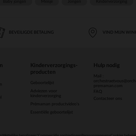
Baby jongen
Meisje
Jongen
Kinderverzorging
BEVEILIGDE BETALING
VIND MIJN WIN
en
Kinderverzorgings-
Hulp nodig
producten
Mail :
orchestraetvous@orch
Geboortelijst
jn
premaman.com
Adviezen voor
FAQ
kinderverzorging
l
Contacteer ons
Prémaman productvideo's
Essentiële geboortelijst
en
Wettelijke bepalingen
*Commerciële aanbiedingen
Persoonsgegevens
Cookies behere