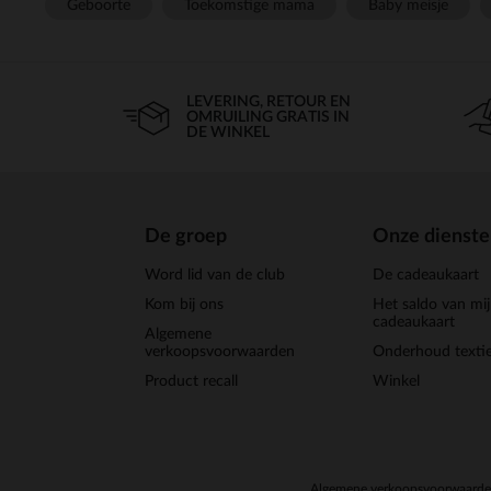
Geboorte
Toekomstige mama
Baby meisje
LEVERING, RETOUR EN
OMRUILING GRATIS IN
DE WINKEL
De groep
Onze dienst
Word lid van de club
De cadeaukaart
Kom bij ons
Het saldo van mi
cadeaukaart
Algemene
verkoopsvoorwaarden
Onderhoud textie
Product recall
Winkel
Algemene verkoopsvoorwaard