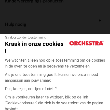
Kinderverzorgings-producten
Hulp nodig
Ga door zonder toestemming
Kraak in onze cookies
!
De cadeaukaart
We wachten alleen nog op je toestemming om de cookies
in de oven te doen en je gegevens te verzamelen.
Als je ons toestemming geeft, kunnen we onze inhoud
aanpassen aan jouw smaak.
Algemene verkoopsvoorwaarden
Dus, koekjes, nootjes of niet ?
Wettelijke bepalingen
*Commerciële aanbiedingen
Om je voorkeuren later te wijzigen, klik op de link
Persoonsgegevens
'Cookievoorkeuren' die zich in de voettekst van de pagina
Wit
Wit
2
Cookies beheren
bevindt.