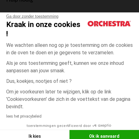
Hulp nodig
Ga door zonder toestemming
Kraak in onze cookies
!
De cadeaukaart
We wachten alleen nog op je toestemming om de cookies
in de oven te doen en je gegevens te verzamelen.
Als je ons toestemming geeft, kunnen we onze inhoud
aanpassen aan jouw smaak.
Algemene verkoopsvoorwaarden
Dus, koekjes, nootjes of niet ?
Wettelijke bepalingen
*Commerciële aanbiedingen
Om je voorkeuren later te wijzigen, klik op de link
Persoonsgegevens
'Cookievoorkeuren' die zich in de voettekst van de pagina
KLEUR
MAAT
?
?
Cookies beheren
bevindt.
Toegankelijkheid: niet conform
lees het privacybeleid
betaling beschikbaar
Orchestra houdt zich aan de deontologische code van de Franse Federatie
toerstemmingen gecertificeerd door
van de elektronische handel en de verkoop op afstand (FEVAD) en aan het
Verlangl
KIES EEN KLEUR
systeem voor bemiddeling op het gebied van de elektronische handel.
Ik kies
Ok ik aanvaard