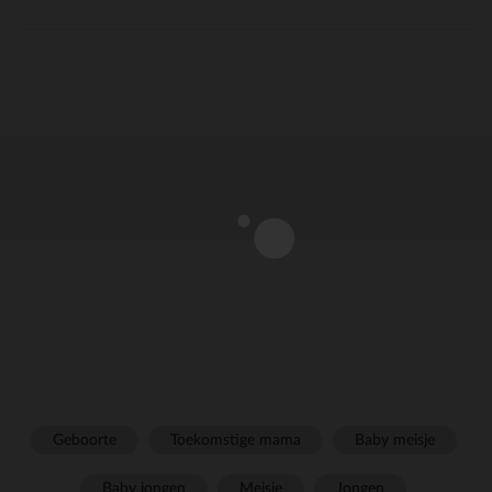
Geboorte
Toekomstige mama
Baby meisje
Baby jongen
Meisje
Jongen