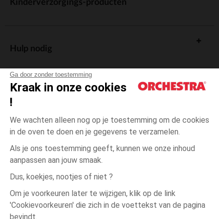
Kinderverzorgings-producten
Hulp nodig
Ga door zonder toestemming
Kraak in onze cookies
!
De cadeaukaart
We wachten alleen nog op je toestemming om de cookies
in de oven te doen en je gegevens te verzamelen.
Als je ons toestemming geeft, kunnen we onze inhoud
aanpassen aan jouw smaak.
Algemene verkoopsvoorwaarden
Dus, koekjes, nootjes of niet ?
Wettelijke bepalingen
*Commerciële aanbiedingen
Om je voorkeuren later te wijzigen, klik op de link
Persoonsgegevens
'Cookievoorkeuren' die zich in de voettekst van de pagina
één
Roze
Roze
maat
Cookies beheren
bevindt.