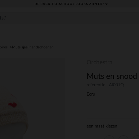
DE BACK-TO-SCHOOL LOOKS ZIJN ER! ✨
oires
Muts,sjaal,handschoenen
Orchestra
Muts en snood 
referentie : AI001Q
Ecru
een maat kiezen