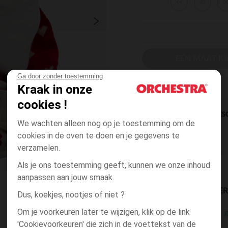
44
47
5
EEN MAAT KI
Ga door zonder toestemming
Kraak in onze
cookies !
DIRECTE BES
We wachten alleen nog op je toestemming om de
cookies in de oven te doen en je gegevens te
verzamelen.
Als je ons toestemming geeft, kunnen we onze inhoud
aanpassen aan jouw smaak.
BESCHIKBAARE LEVE
Dus, koekjes, nootjes of niet ?
Om je voorkeuren later te wijzigen, klik op de link
g
winkel levering
'Cookievoorkeuren' die zich in de voettekst van de
3 tot 10 dagen