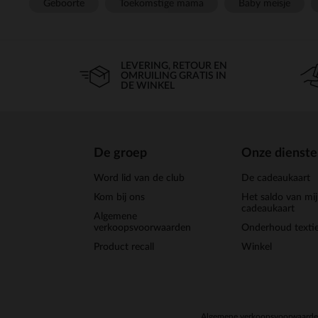
Geboorte
Toekomstige mama
Baby meisje
LEVERING, RETOUR EN
OMRUILING GRATIS IN
DE WINKEL
De groep
Onze dienst
Word lid van de club
De cadeaukaart
Kom bij ons
Het saldo van mi
cadeaukaart
Algemene
verkoopsvoorwaarden
Onderhoud textie
Product recall
Winkel
Algemene verkoopsvoorwaard