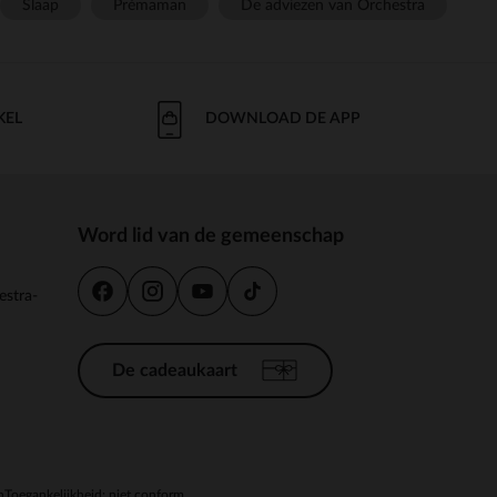
Slaap
Prémaman
De adviezen van Orchestra
KEL
DOWNLOAD DE APP
Word lid van de gemeenschap
estra-
De cadeaukaart
n
Toegankelijkheid: niet conform