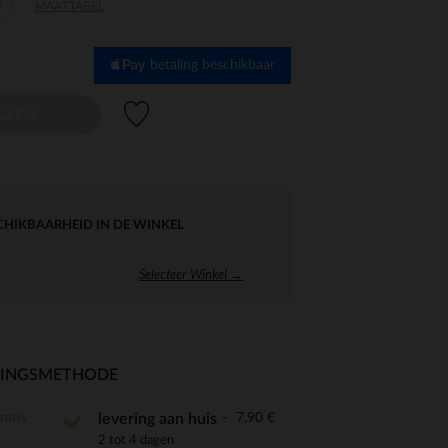
0
MAATTABEL
betaling beschikbaar
Verlanglijstje.
EZEN
CHIKBAARHEID IN DE WINKEL
Selecteer Winkel →
RINGSMETHODE
ratis
7,90 €
levering aan huis
2 tot 4 dagen