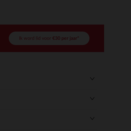
Ik word lid voor
€30 per jaar*
r wens aan te passen en te beheren, en zorgt ervoor dat aan de