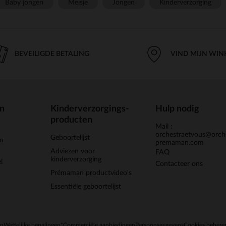
Baby jongen
Meisje
Jongen
Kinderverzorging
BEVEILIGDE BETALING
VIND MIJN WIN
en
Kinderverzorgings-
Hulp nodig
producten
Mail :
orchestraetvous@orch
Geboortelijst
jn
premaman.com
Adviezen voor
FAQ
kinderverzorging
l
Contacteer ons
Prémaman productvideo's
Essentiële geboortelijst
en
Wettelijke bepalingen
*Commerciële aanbiedingen
Persoonsgegevens
Cookies behere