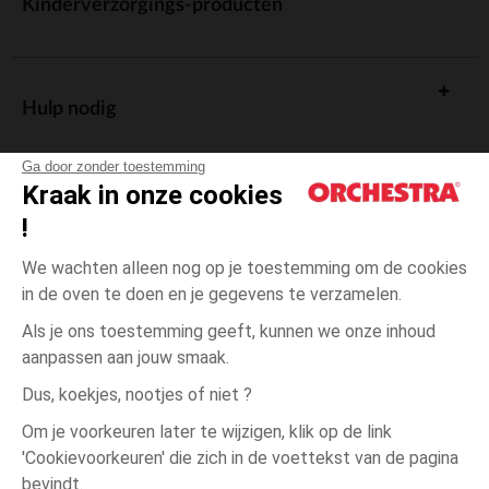
Kinderverzorgings-producten
Hulp nodig
Ga door zonder toestemming
Kraak in onze cookies
!
De cadeaukaart
We wachten alleen nog op je toestemming om de cookies
in de oven te doen en je gegevens te verzamelen.
Als je ons toestemming geeft, kunnen we onze inhoud
aanpassen aan jouw smaak.
Algemene verkoopsvoorwaarden
Dus, koekjes, nootjes of niet ?
Wettelijke bepalingen
*Commerciële aanbiedingen
Om je voorkeuren later te wijzigen, klik op de link
Persoonsgegevens
'Cookievoorkeuren' die zich in de voettekst van de pagina
6
Roze
Roze
maanden
Cookies beheren
bevindt.