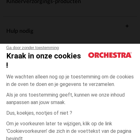
Kinderverzorgings-producten
Hulp nodig
Ga door zonder toestemming
Kraak in onze cookies
!
De cadeaukaart
We wachten alleen nog op je toestemming om de cookies
in de oven te doen en je gegevens te verzamelen.
Als je ons toestemming geeft, kunnen we onze inhoud
aanpassen aan jouw smaak.
Algemene verkoopsvoorwaarden
Dus, koekjes, nootjes of niet ?
Wettelijke bepalingen
*Commerciële aanbiedingen
Om je voorkeuren later te wijzigen, klik op de link
Persoonsgegevens
'Cookievoorkeuren' die zich in de voettekst van de pagina
Ecru
MAAT
Ecru
?
Cookies beheren
bevindt.