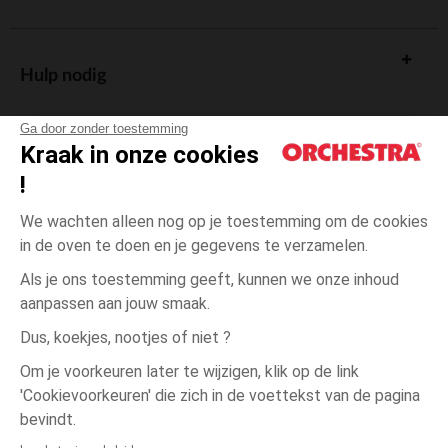
Hulp nodig
Ga door zonder toestemming
Kraak in onze cookies
!
De cadeaukaart
We wachten alleen nog op je toestemming om de cookies
in de oven te doen en je gegevens te verzamelen.
Als je ons toestemming geeft, kunnen we onze inhoud
aanpassen aan jouw smaak.
Algemene verkoopsvoorwaarden
Dus, koekjes, nootjes of niet ?
Wettelijke bepalingen
*Commerciële aanbiedingen
Om je voorkeuren later te wijzigen, klik op de link
Persoonsgegevens
'Cookievoorkeuren' die zich in de voettekst van de pagina
3
Geel
Geel
maanden
Cookies beheren
bevindt.
Toegankelijkheid: niet conform