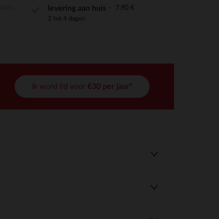
ratis
7,90 €
levering aan huis
2 tot 4 dagen
Ik word lid voor
€30 per jaar*
r wens aan te passen en te beheren, en zorgt ervoor dat aan de