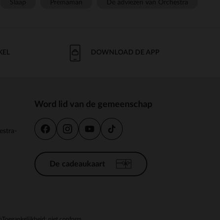
Slaap
Prémaman
De adviezen van Orchestra
KEL
DOWNLOAD DE APP
Word lid van de gemeenschap
estra-
De cadeaukaart
n
Toegankelijkheid: niet conform