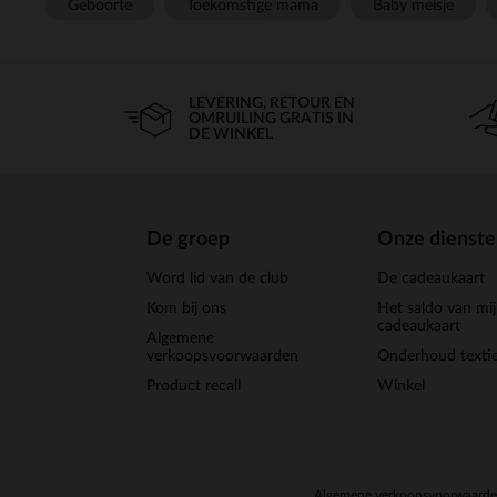
Geboorte
Toekomstige mama
Baby meisje
LEVERING, RETOUR EN
OMRUILING GRATIS IN
DE WINKEL
De groep
Onze dienst
Word lid van de club
De cadeaukaart
Kom bij ons
Het saldo van mi
cadeaukaart
Algemene
verkoopsvoorwaarden
Onderhoud textie
Product recall
Winkel
Algemene verkoopsvoorwaard