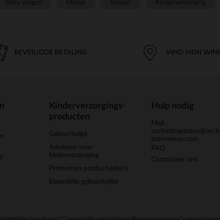
Baby jongen
Meisje
Jongen
Kinderverzorging
BEVEILIGDE BETALING
VIND MIJN WIN
en
Kinderverzorgings-
Hulp nodig
producten
Mail :
orchestraetvous@orch
Geboortelijst
jn
premaman.com
Adviezen voor
FAQ
kinderverzorging
l
Contacteer ons
Prémaman productvideo's
Essentiële geboortelijst
en
Wettelijke bepalingen
*Commerciële aanbiedingen
Persoonsgegevens
Cookies behere