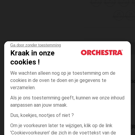
3
6
9
maanden
maanden
maanden
m
23
36
maanden
maand
Ga door zonder toestemming
KIES EEN K
Kraak in onze
cookies !
We wachten alleen nog op je toestemming om de
cookies in de oven te doen en je gegevens te
DIRECTE BES
verzamelen.
Als je ons toestemming geeft, kunnen we onze inhoud
aanpassen aan jouw smaak.
Dus, koekjes, nootjes of niet ?
Om je voorkeuren later te wijzigen, klik op de link
BESCHIKBAARE LEVE
'Cookievoorkeuren' die zich in de voettekst van de