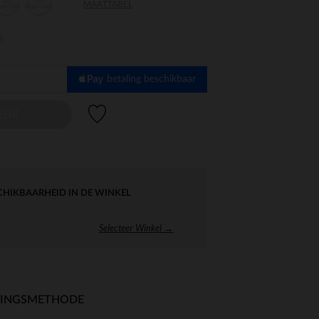
12
18
MAATTABEL
aanden
maanden
en
betaling beschikbaar
Verlanglijstje.
LEUR
CHIKBAARHEID IN DE WINKEL
Selecteer Winkel →
RINGSMETHODE