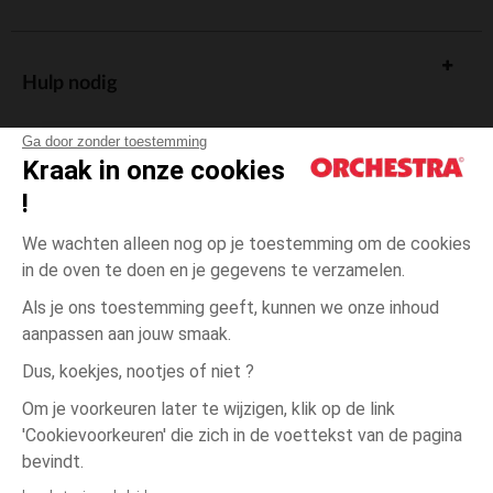
Hulp nodig
Ga door zonder toestemming
Kraak in onze cookies
!
De cadeaukaart
We wachten alleen nog op je toestemming om de cookies
in de oven te doen en je gegevens te verzamelen.
Als je ons toestemming geeft, kunnen we onze inhoud
aanpassen aan jouw smaak.
Algemene verkoopsvoorwaarden
Dus, koekjes, nootjes of niet ?
Wettelijke bepalingen
*Commerciële aanbiedingen
Om je voorkeuren later te wijzigen, klik op de link
Persoonsgegevens
'Cookievoorkeuren' die zich in de voettekst van de pagina
Roze
MAAT
Roze
?
Cookies beheren
bevindt.
Toegankelijkheid: niet conform