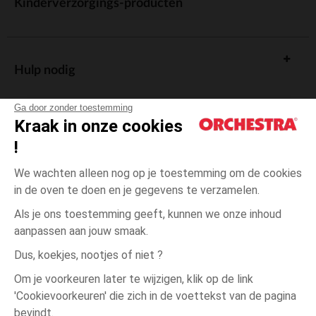
Kinderverzorgings-producten
Hulp nodig
Ga door zonder toestemming
Kraak in onze cookies
!
De cadeaukaart
We wachten alleen nog op je toestemming om de cookies
in de oven te doen en je gegevens te verzamelen.
Als je ons toestemming geeft, kunnen we onze inhoud
aanpassen aan jouw smaak.
Algemene verkoopsvoorwaarden
Dus, koekjes, nootjes of niet ?
Wettelijke bepalingen
*Commerciële aanbiedingen
Om je voorkeuren later te wijzigen, klik op de link
Persoonsgegevens
'Cookievoorkeuren' die zich in de voettekst van de pagina
Ecru
MAAT
Ecru
?
Cookies beheren
bevindt.