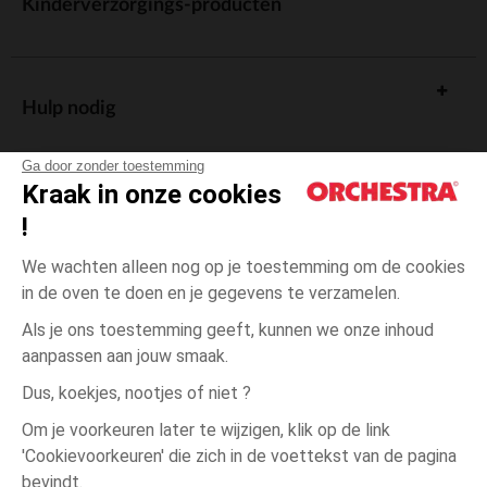
Kinderverzorgings-producten
Hulp nodig
Ga door zonder toestemming
Kraak in onze cookies
!
De cadeaukaart
We wachten alleen nog op je toestemming om de cookies
in de oven te doen en je gegevens te verzamelen.
Als je ons toestemming geeft, kunnen we onze inhoud
aanpassen aan jouw smaak.
Algemene verkoopsvoorwaarden
Dus, koekjes, nootjes of niet ?
Wettelijke bepalingen
*Commerciële aanbiedingen
Om je voorkeuren later te wijzigen, klik op de link
Persoonsgegevens
'Cookievoorkeuren' die zich in de voettekst van de pagina
Ecru
MAAT
Ecru
?
Cookies beheren
bevindt.