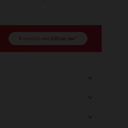
Ik word lid voor
€30 per jaar*
r wens aan te passen en te beheren, en zorgt ervoor dat aan de