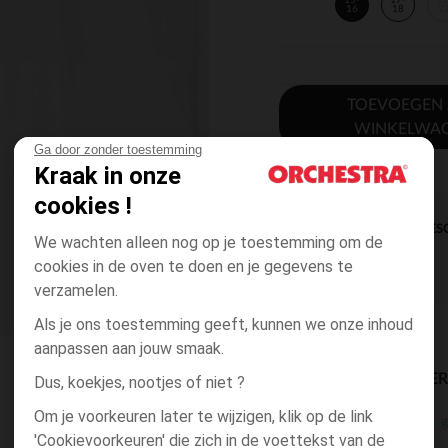
15-
17-
19
16
18
2
TOEVOEGEN
WINKELWA
Ga door zonder toestemming
Kraak in onze
cookies !
DIRECTE BES
We wachten alleen nog op je toestemming om de
cookies in de oven te doen en je gegevens te
verzamelen.
Als je ons toestemming geeft, kunnen we onze inhoud
aanpassen aan jouw smaak.
BESCHIKBAARE LEVE
Dus, koekjes, nootjes of niet ?
Om je voorkeuren later te wijzigen, klik op de link
g
winkel levering
'Cookievoorkeuren' die zich in de voettekst van de
3 tot 10 dagen