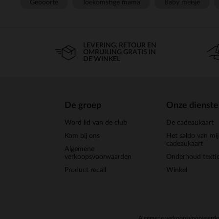
Geboorte
Toekomstige mama
Baby meisje
LEVERING, RETOUR EN
OMRUILING GRATIS IN
DE WINKEL
De groep
Onze dienst
Word lid van de club
De cadeaukaart
Kom bij ons
Het saldo van mi
cadeaukaart
Algemene
verkoopsvoorwaarden
Onderhoud textie
Product recall
Winkel
Algemene verkoopsvoorwaard