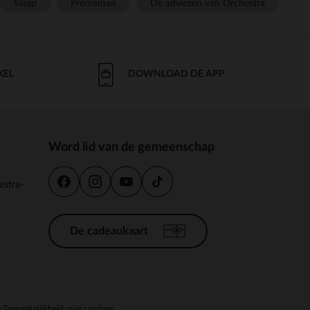
Slaap
Prémaman
De adviezen van Orchestra
KEL
DOWNLOAD DE APP
Word lid van de gemeenschap
estra-
De cadeaukaart
n
Toegankelijkheid: niet conform