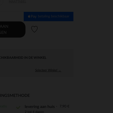
-
MAATTABEL
2
betaling beschikbaar
 AAN
Verlanglijstje.
GEN
CHIKBAARHEID IN DE WINKEL
Selecteer Winkel →
RINGSMETHODE
ratis
7,90 €
levering aan huis
2 tot 4 dagen