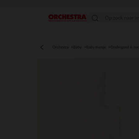
menu
Orchestra
Baby
Baby meisje
Ondergoed & na