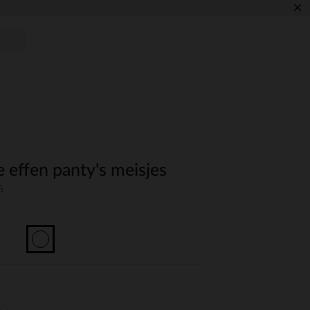
×
 effen panty's meisjes
5