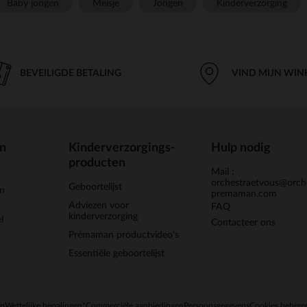
Baby jongen
Meisje
Jongen
Kinderverzorging
BEVEILIGDE BETALING
VIND MIJN WIN
en
Kinderverzorgings-
Hulp nodig
producten
Mail :
orchestraetvous@orch
Geboortelijst
jn
premaman.com
Adviezen voor
FAQ
kinderverzorging
l
Contacteer ons
Prémaman productvideo's
Essentiële geboortelijst
en
Wettelijke bepalingen
*Commerciële aanbiedingen
Persoonsgegevens
Cookies behere