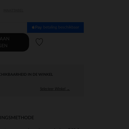
MAATTABEL
betaling beschikbaar
 AAN
Verlanglijstje.
GEN
CHIKBAARHEID IN DE WINKEL
Selecteer Winkel →
RINGSMETHODE