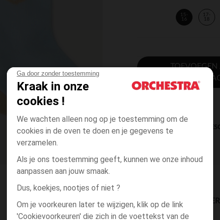
15-
17-
16
18
TOEVOEGEN
Ga door zonder toestemming
WINKELWA
Kraak in onze
cookies !
We wachten alleen nog op je toestemming om de
DIRECTE BES
cookies in de oven te doen en je gegevens te
verzamelen.
Als je ons toestemming geeft, kunnen we onze inhoud
aanpassen aan jouw smaak.
Dus, koekjes, nootjes of niet ?
BESCHIKBAARE LEVE
Om je voorkeuren later te wijzigen, klik op de link
'Cookievoorkeuren' die zich in de voettekst van de