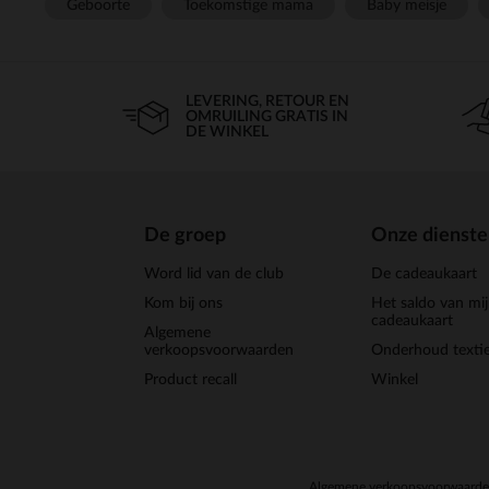
Geboorte
Toekomstige mama
Baby meisje
LEVERING, RETOUR EN
OMRUILING GRATIS IN
DE WINKEL
De groep
Onze dienst
Word lid van de club
De cadeaukaart
Kom bij ons
Het saldo van mi
cadeaukaart
Algemene
verkoopsvoorwaarden
Onderhoud textie
Product recall
Winkel
Algemene verkoopsvoorwaard