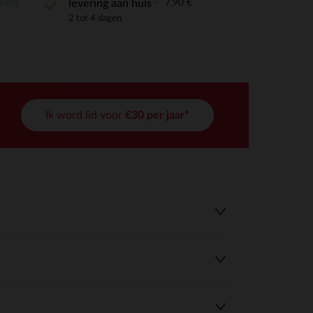
ratis
7,90 €
levering aan huis
2 tot 4 dagen
Ik word lid voor
€30 per jaar*
r wens aan te passen en te beheren, en zorgt ervoor dat aan de