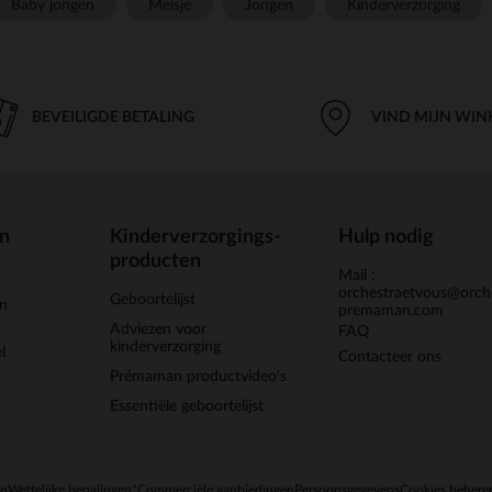
Baby jongen
Meisje
Jongen
Kinderverzorging
BEVEILIGDE BETALING
VIND MIJN WIN
en
Kinderverzorgings-
Hulp nodig
producten
Mail :
orchestraetvous@orch
Geboortelijst
jn
premaman.com
Adviezen voor
FAQ
kinderverzorging
l
Contacteer ons
Prémaman productvideo's
Essentiële geboortelijst
en
Wettelijke bepalingen
*Commerciële aanbiedingen
Persoonsgegevens
Cookies behere