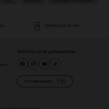
Slaap
Prémaman
De adviezen van Orchestra
KEL
DOWNLOAD DE APP
Word lid van de gemeenschap
estra-
De cadeaukaart
n
Toegankelijkheid: niet conform