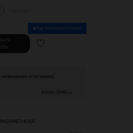
-
MAATTABEL
8
betaling beschikbaar
 AAN
Verlanglijstje.
GEN
CHIKBAARHEID IN DE WINKEL
Selecteer Winkel →
RINGSMETHODE