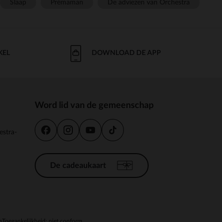
Slaap
Prémaman
De adviezen van Orchestra
KEL
DOWNLOAD DE APP
Word lid van de gemeenschap
estra-
De cadeaukaart
n
Toegankelijkheid: niet conform