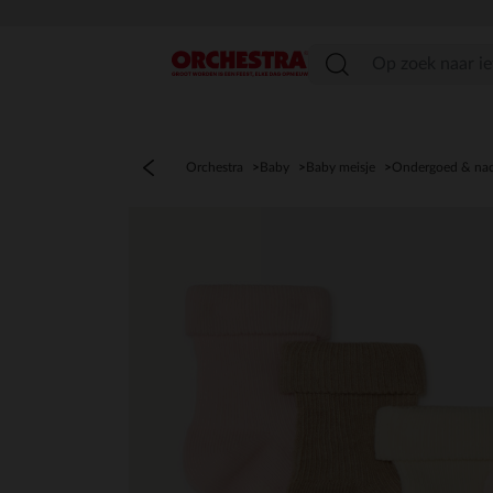
menu
Orchestra
Baby
Baby meisje
Ondergoed & na