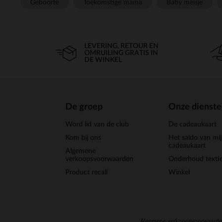
Geboorte
Toekomstige mama
Baby meisje
LEVERING, RETOUR EN
OMRUILING GRATIS IN
DE WINKEL
De groep
Onze dienst
Word lid van de club
De cadeaukaart
Kom bij ons
Het saldo van mi
cadeaukaart
Algemene
verkoopsvoorwaarden
Onderhoud textie
Product recall
Winkel
Algemene verkoopsvoorwaard