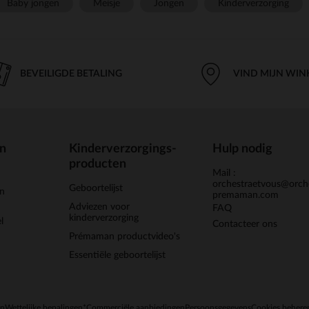
Baby jongen
Meisje
Jongen
Kinderverzorging
BEVEILIGDE BETALING
VIND MIJN WIN
en
Kinderverzorgings-
Hulp nodig
producten
Mail :
orchestraetvous@orch
Geboortelijst
jn
premaman.com
Adviezen voor
FAQ
kinderverzorging
l
Contacteer ons
Prémaman productvideo's
Essentiële geboortelijst
en
Wettelijke bepalingen
*Commerciële aanbiedingen
Persoonsgegevens
Cookies behere