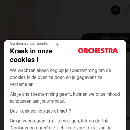
13-
15-
17
14
16
1
TOEVOEGEN
Ga door zonder toestemming
WINKELWA
Kraak in onze
cookies !
We wachten alleen nog op je toestemming om de
DIRECTE BES
cookies in de oven te doen en je gegevens te
verzamelen.
Als je ons toestemming geeft, kunnen we onze inhoud
aanpassen aan jouw smaak.
Dus, koekjes, nootjes of niet ?
BESCHIKBAARE LEVE
Om je voorkeuren later te wijzigen, klik op de link
'Cookievoorkeuren' die zich in de voettekst van de