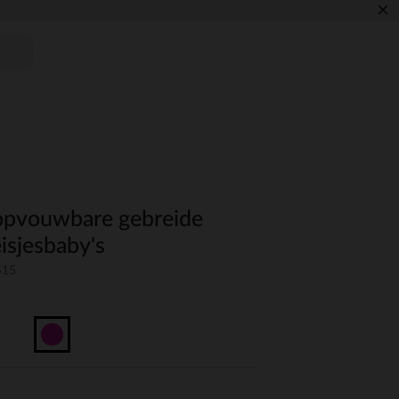
×
 opvouwbare gebreide
isjesbaby's
S15