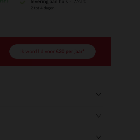
ratis
7,90 €
levering aan huis
2 tot 4 dagen
Ik word lid voor
€30 per jaar*
r wens aan te passen en te beheren, en zorgt ervoor dat aan de