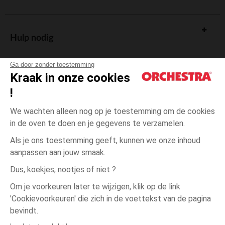
Hulp nodig
Ga door zonder toestemming
Kraak in onze cookies
!
De cadeaukaart
We wachten alleen nog op je toestemming om de cookies
in de oven te doen en je gegevens te verzamelen.
Als je ons toestemming geeft, kunnen we onze inhoud
aanpassen aan jouw smaak.
Algemene verkoopsvoorwaarden
Dus, koekjes, nootjes of niet ?
Wettelijke bepalingen
*Commerciële aanbiedingen
Om je voorkeuren later te wijzigen, klik op de link
Persoonsgegevens
'Cookievoorkeuren' die zich in de voettekst van de pagina
Roze
MAAT
Roze
?
Cookies beheren
bevindt.
Toegankelijkheid: niet conform