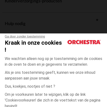
Kinderverzorgings-producten
Hulp nodig
Ga door zonder toestemming
Kraak in onze cookies
!
De cadeaukaart
We wachten alleen nog op je toestemming om de cookies
in de oven te doen en je gegevens te verzamelen.
Als je ons toestemming geeft, kunnen we onze inhoud
aanpassen aan jouw smaak.
Algemene verkoopsvoorwaarden
Dus, koekjes, nootjes of niet ?
Wettelijke bepalingen
*Commerciële aanbiedingen
Om je voorkeuren later te wijzigen, klik op de link
Persoonsgegevens
'Cookievoorkeuren' die zich in de voettekst van de pagina
15-
Ecru
Ecru
16
Cookies beheren
bevindt.