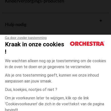
Kinderverzorgings-producten
Hulp nodig
Ga door zonder toestemming
Kraak in onze cookies
!
De cadeaukaart
We wachten alleen nog op je toestemming om de cookies
in de oven te doen en je gegevens te verzamelen.
Als je ons toestemming geeft, kunnen we onze inhoud
aanpassen aan jouw smaak.
Algemene verkoopsvoorwaarden
Dus, koekjes, nootjes of niet ?
Wettelijke bepalingen
*Commerciële aanbiedingen
Om je voorkeuren later te wijzigen, klik op de link
Persoonsgegevens
'Cookievoorkeuren' die zich in de voettekst van de pagina
Wit
Wit
16
Cookies beheren
bevindt.