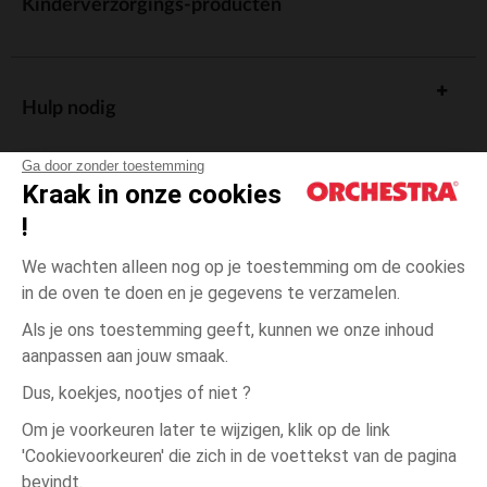
Kinderverzorgings-producten
Hulp nodig
Ga door zonder toestemming
Kraak in onze cookies
!
De cadeaukaart
We wachten alleen nog op je toestemming om de cookies
in de oven te doen en je gegevens te verzamelen.
Als je ons toestemming geeft, kunnen we onze inhoud
aanpassen aan jouw smaak.
Algemene verkoopsvoorwaarden
Dus, koekjes, nootjes of niet ?
Wettelijke bepalingen
*Commerciële aanbiedingen
Om je voorkeuren later te wijzigen, klik op de link
Persoonsgegevens
'Cookievoorkeuren' die zich in de voettekst van de pagina
één
Blanc
Blanc
maat
Cookies beheren
bevindt.