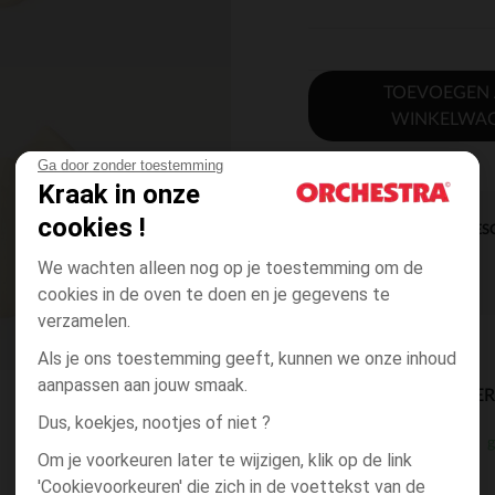
TOEVOEGEN
WINKELWA
Ga door zonder toestemming
Kraak in onze
cookies !
DIRECTE BES
We wachten alleen nog op je toestemming om de
cookies in de oven te doen en je gegevens te
verzamelen.
Als je ons toestemming geeft, kunnen we onze inhoud
aanpassen aan jouw smaak.
BESCHIKBAARE LEVE
Dus, koekjes, nootjes of niet ?
g
winkel levering
Om je voorkeuren later te wijzigen, klik op de link
3 tot 10 dagen
'Cookievoorkeuren' die zich in de voettekst van de