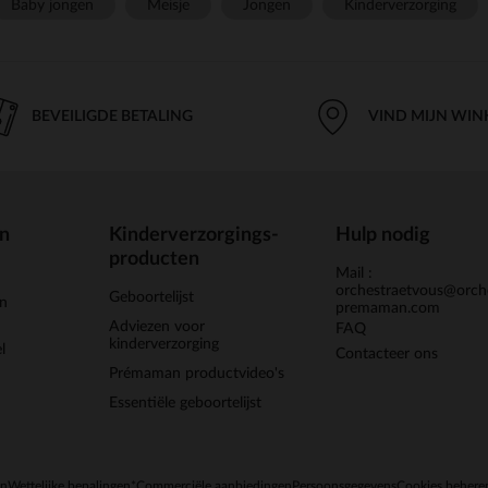
Baby jongen
Meisje
Jongen
Kinderverzorging
BEVEILIGDE BETALING
VIND MIJN WIN
en
Kinderverzorgings-
Hulp nodig
producten
Mail :
orchestraetvous@orch
Geboortelijst
jn
premaman.com
Adviezen voor
FAQ
kinderverzorging
l
Contacteer ons
Prémaman productvideo's
Essentiële geboortelijst
en
Wettelijke bepalingen
*Commerciële aanbiedingen
Persoonsgegevens
Cookies behere