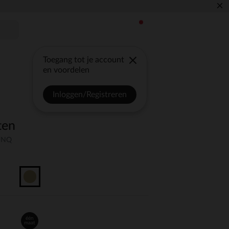
×
Toegang tot je account
en voordelen
Inloggen/Registreren
ten
-UNQ
één
maat