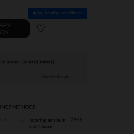
betaling beschikbaar
 AAN
Verlanglijstje.
GEN
CHIKBAARHEID IN DE WINKEL
Selecteer Winkel →
RINGSMETHODE
ratis
7,90 €
levering aan huis
2 tot 4 dagen