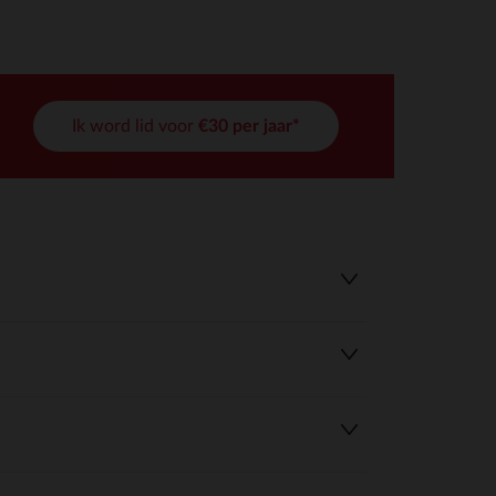
Ik word lid voor
€30 per jaar*
r wens aan te passen en te beheren, en zorgt ervoor dat aan de