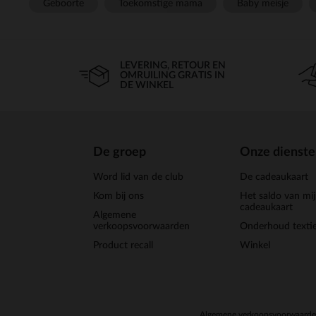
Geboorte
Toekomstige mama
Baby meisje
LEVERING, RETOUR EN
OMRUILING GRATIS IN
DE WINKEL
De groep
Onze dienst
Word lid van de club
De cadeaukaart
Kom bij ons
Het saldo van mi
cadeaukaart
Algemene
verkoopsvoorwaarden
Onderhoud textie
Product recall
Winkel
Algemene verkoopsvoorwaard