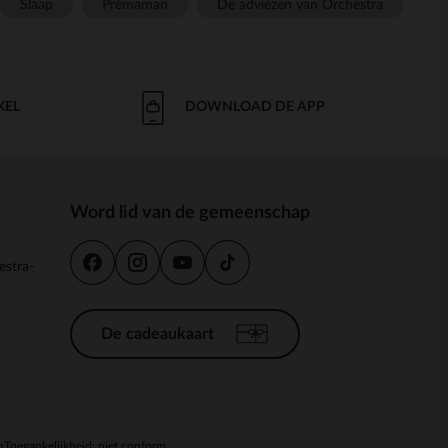
Slaap
Prémaman
De adviezen van Orchestra
KEL
DOWNLOAD DE APP
Word lid van de gemeenschap
estra-
De cadeaukaart
n
Toegankelijkheid: niet conform