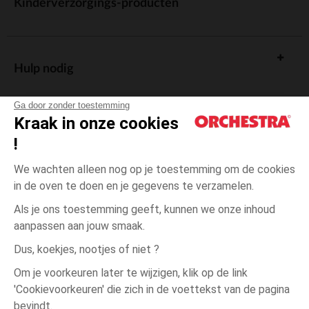
Kinderverzorgings-producten
Hulp nodig
Ga door zonder toestemming
Kraak in onze cookies
!
De cadeaukaart
We wachten alleen nog op je toestemming om de cookies
in de oven te doen en je gegevens te verzamelen.
Als je ons toestemming geeft, kunnen we onze inhoud
aanpassen aan jouw smaak.
Algemene verkoopsvoorwaarden
Dus, koekjes, nootjes of niet ?
Wettelijke bepalingen
*Commerciële aanbiedingen
Om je voorkeuren later te wijzigen, klik op de link
Persoonsgegevens
'Cookievoorkeuren' die zich in de voettekst van de pagina
38
Blauw
Blauw
cm
Cookies beheren
bevindt.