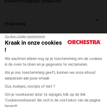
Kinderverzorgings-producten
Hulp nodig
Ga door zonder toestemming
Kraak in onze cookies
!
De cadeaukaart
We wachten alleen nog op je toestemming om de cookies
in de oven te doen en je gegevens te verzamelen.
Als je ons toestemming geeft, kunnen we onze inhoud
aanpassen aan jouw smaak.
Algemene verkoopsvoorwaarden
Dus, koekjes, nootjes of niet ?
Wettelijke bepalingen
*Commerciële aanbiedingen
Om je voorkeuren later te wijzigen, klik op de link
Persoonsgegevens
'Cookievoorkeuren' die zich in de voettekst van de pagina
Ecru
MAAT
Ecru
?
Cookies beheren
bevindt.