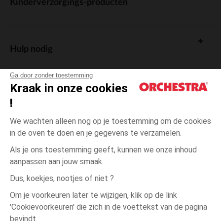
Kinderverzorgings-producten
Hulp nodig
Ga door zonder toestemming
Kraak in onze cookies
!
De cadeaukaart
We wachten alleen nog op je toestemming om de cookies
in de oven te doen en je gegevens te verzamelen.
Als je ons toestemming geeft, kunnen we onze inhoud
aanpassen aan jouw smaak.
Algemene verkoopsvoorwaarden
Dus, koekjes, nootjes of niet ?
Wettelijke bepalingen
*Commerciële aanbiedingen
Om je voorkeuren later te wijzigen, klik op de link
Persoonsgegevens
'Cookievoorkeuren' die zich in de voettekst van de pagina
Ecru
MAAT
Ecru
?
Cookies beheren
bevindt.